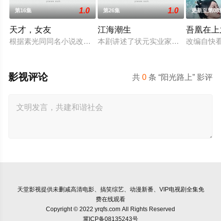
1.0
1.0
第16集
第26集
更新至第08
天才，女友
江海潮生
吾凰在上
根据素光同同名小说改编。江逾白长大以后，林知夏忽然对他说：
本剧讲述了状元实业家张謇创办大生
改编自快
影视评论
共
0
条 “阳光路上” 影评
天堂影视
提供未删减高清电影、搞笑综艺、动漫新番、VIP电视剧全集免
费在线观看
Copyright © 2022 yrqfs.com All Rights Reserved
冀ICP备08135243号