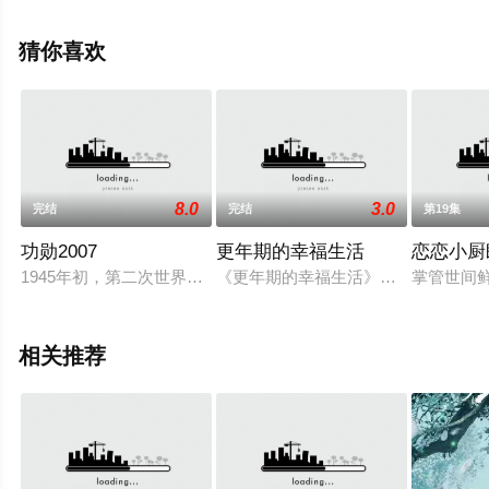
电视剧全集就上天堂电影网，更多相关信息可移步至豆瓣
电视剧、电视猫或剧情网等平台了解。
猜你喜欢
8.0
3.0
完结
完结
第19集
功勋2007
更年期的幸福生活
恋恋小厨
1945年初，第二次世界大战即将接近尾声，欧洲战场大局已定
《更年期的幸福生活》，是中国首部揭
掌管世间
相关推荐