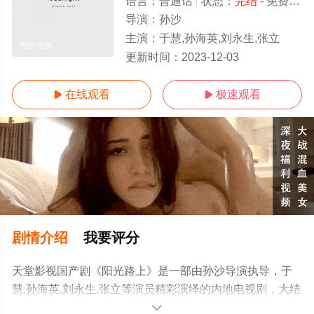
语言：
普通话
状态：
完结
- 免费在线观看
导演：
孙沙
主演：
于慧,孙海英,刘永生,张立
完结/全集
更新时间：
2023-12-03
在线观看
极速观看


剧情介绍
我要评分
天堂影视国产剧《阳光路上》是一部由孙沙导演执导，于
慧,孙海英,刘永生,张立等演员精彩演绎的内地电视剧，大结
局剧情已揭晓（完结），手机免费观看高清无删减完整版
