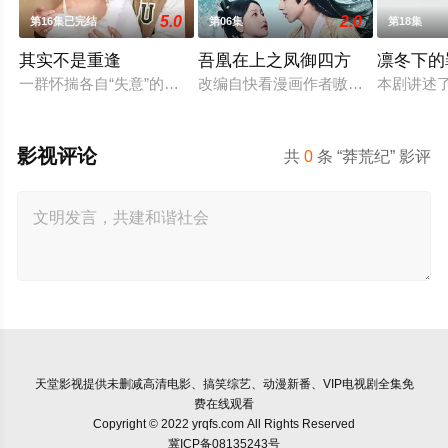
5.0
2.0
第16集已完结
第06集
第18集
其实不是重逢
吾凰在上之凤御四方
凛冬下的
一群怀揣各自“失意”的年轻人，在沿海小城南安相遇相知，他们
改编自快看漫画作者嗷小泽的独家连
本剧讲述
影视评论
共
0
条 “莽荒纪” 影评
天堂影视
提供未删减高清电影、搞笑综艺、动漫新番、VIP电视剧全集免
费在线观看
Copyright © 2022 yrqfs.com All Rights Reserved
冀ICP备08135243号