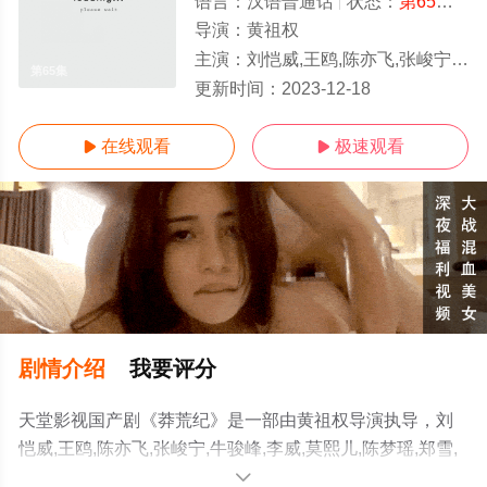
语言：
汉语普通话
状态：
第65集
- 
导演：
黄祖权
主演：
刘恺威,王鸥,陈亦飞,张峻宁,牛骏峰,李威,莫熙儿,陈梦瑶,郑雪,黄征,冯俊熙,龚悦,甄琪,刘慧,梁家仁,张双利,徐少强,宁心,李政宇,姜永
第65集
更新时间：
2023-12-18
在线观看
极速观看


剧情介绍
我要评分
天堂影视国产剧《莽荒纪》是一部由黄祖权导演执导，刘
恺威,王鸥,陈亦飞,张峻宁,牛骏峰,李威,莫熙儿,陈梦瑶,郑雪,
黄征,冯俊熙,龚悦,甄琪,刘慧,梁家仁,张双利,徐少强,宁心,李
