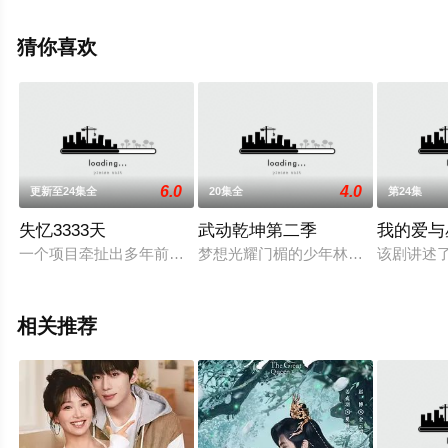
政宇,姜永波,卢勇,王星瀚等演员精彩演绎的中国大陆电视
剧，手机免费观看高清无删减完整版电视剧全集就上天堂
猜你喜欢
电影网，更多相关信息可移步至豆瓣电视剧、电视猫或剧
情网等平台了解。
6.0
4.0
更新至24集全
20集全
第24集
失忆3333天
武动乾坤第二季
我的爱与
一个项目牵扯出多年前的情感瓜葛，尘封3333天的绝美恋情在
梦想光耀门楣的少年林动，机缘巧合
该剧讲述
相关推荐