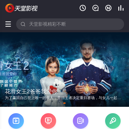






花滑女王2爸爸我爱你
为了赢回自己世上唯一的亲人，昔日王者决定重归赛场，与女儿一起为再度团圆而战



