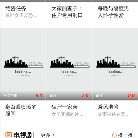
绝密任务
大家的妻子：
每晚与隔壁男
住户专用洞口
人怀孕性爱
首部女子反恐特战队电影，面对恐怖主义恶势力，“最飒女子反恐
2025 / 日本 / 加藤桃香
2025 / 日本 / 舞
6.0
7.0
2.0
中文字幕
正片
正片
翻白眼喷溅的
猛尸一家亲
避风港湾
股间
女子瓦娜的神秘表亲温思罗普突然仓皇登
故事讲述在美国东
2025 / 日本 / 二宫里江奈
电视剧

更多
换一换

