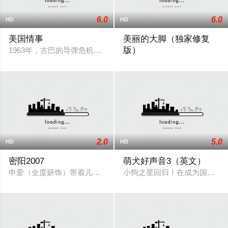
6.0
6.0
HD
HD
美国情事
美丽的大脚（独家修复
版）
1963年，古巴的导弹危机甚嚣尘上，美国新任总统约翰•肯尼迪则
张美丽的丈夫多年前因无知犯
2.0
5.0
HD
HD
密阳2007
萌犬好声音3（英文）
申爱（全度妍饰）带着儿子来到亡夫的故乡——小城密阳。她在
小狗之星回归！在成为国际明星后，T