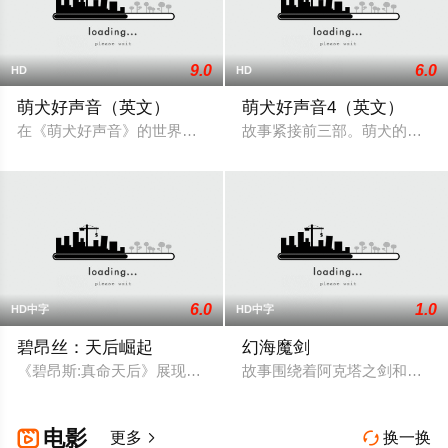
9.0
6.0
HD
HD
萌犬好声音（英文）
萌犬好声音4（英文）
在《萌犬好声音》的世界里，狗狗不仅学会了说话，还可以拥有
故事紧接前三部。萌犬的家族
6.0
1.0
HD中字
HD中字
碧昂丝：天后崛起
幻海魔剑
《碧昂斯:真命天后》展现了碧昂斯的天后崛起之路：从她在热门电视
故事围绕着阿克塔之剑和它被
电影

更多
换一换

