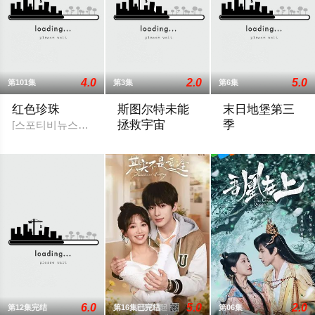
4.0
2.0
5.0
第101集
第3集
第6集
红色珍珠
斯图尔特未能
末日地堡第三
拯救宇宙
季
[스포티비뉴스=강효진 기자] 배우 박진희가 본격 컴백 활동에 나
故事聚焦《大爆炸》的漫画书老板斯图尔
当下，Juliett
6.0
5.0
2.0
第12集完结
第16集已完结
第06集