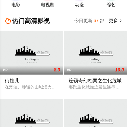
电影
电视剧
动漫
综艺
热门高清影视

今日更新
67
部
更多

8.0
10.0
HD
HD
街娃儿
连锁奇幻档案之生化危城
在潮湿、静谧的山城烟火里，“街娃儿”东子（李九霄 饰）艰难
韦氏生化城最近发生连串离奇