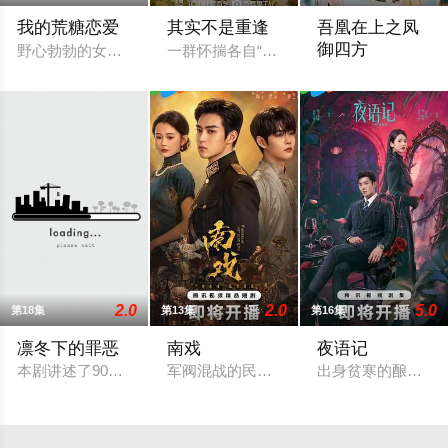
我的荒糖恋爱
其实不是重逢
吾凰在上之凤
御四方
野心勃勃的女检察官高恩世（贺营 饰）意外失忆，住进拳击教练
一群怀揣各自“失意”的年轻人，在沿海小
改编自快看漫画作
2.0
2.0
5.0
第18集
第13集
第16集
凛冬下的罪恶
南戏
夜语记
本剧讲述了90年代末，怒河市刑侦支队在无普及监控、无DNA
军阀混战的民国奉城，玉佛头离奇失窃，
出身贫寒的酿酒师