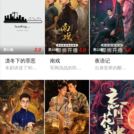
2.0
2.0
5.0
第12集
第10集
第12集
凛冬下的罪恶
南戏
夜语记
本剧讲述了90年代末，怒河市刑侦支队在无普及监控、无DNA
军阀混战的民国奉城，玉佛头离奇失窃，
出身贫寒的酿酒师