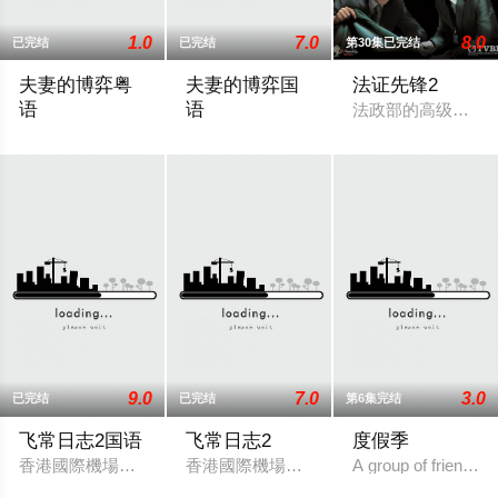
1.0
7.0
8.0
已完结
已完结
第30集已完结
夫妻的博弈粤
夫妻的博弈国
法证先锋2
语
语
法政部的高级化验师
罹癌的女主角姜幸如親眼目睹老公和她唯一的閨蜜的姦情，慘遭
罹癌的女主角姜幸如親眼目睹老公和她唯
9.0
7.0
3.0
已完结
已完结
第6集完结
飞常日志2国语
飞常日志2
度假季
香港國際機場繁忙運轉，突遇全球系統故障而出現混亂，客運大
香港國際機場繁忙運轉，突遇全球系統故
A group of friends i