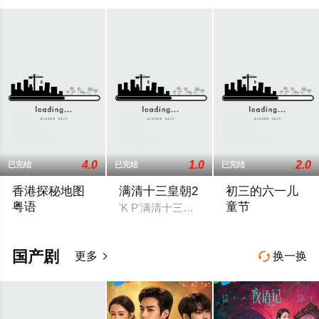
4.0
1.0
2.0
已完结
已完结
已完结
香港探秘地图
满清十三皇朝2
初三的六一儿
粤语
童节
'K P'满清十三皇朝的十三个皇帝：1、
「傳說探秘，引爆恐懼。」玄學大師莊一臣（黎耀祥飾）創立探
80年代的香港蛟
国产剧
更多
换一换

