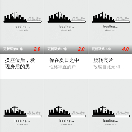
2.0
2.0
4.0
更新至第01集
更新至第07集
更新至第06集
换座位后，发
你在夏日之中
旋转亮片
现身后的男生
性格率直的户田涉（奥智哉 饰）与校园风
改编自此元和津也
好像喜欢我
“我喜欢你，从很早以前就开始了。”从换座位开始⁉︎ 性格完全相