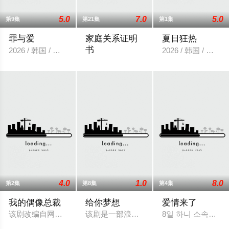
5.0
7.0
5.0
第9集
第21集
第1集
罪与爱
家庭关系证明
夏日狂热
书
2026 / 韩国 / 정명철,김성혁,金贤叙,정현웅
2026 / 韩国 / 韩国
本剧讲述的是从出生瞬间开始就被打上家
4.0
1.0
8.0
第2集
第8集
第4集
我的偶像总裁
给你梦想
爱情来了
该剧改编自网络漫画《我的欧巴是偶像》，是一部浪漫喜剧。讲述
该剧是一部浪漫喜剧，讲述了连一个梦想
8일 하니 소속사 써