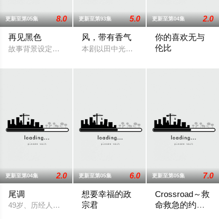
8.0
5.0
2.0
更新至第05集
更新至第93集
更新至第04集
再见黑色
风，带有香气
你的喜欢无与
伦比
故事背景设定在繁华却复杂的东京池袋地区。西池袋警署新设立了
本剧以田中光著作《明治的南丁格尔 大
前顶级经营顾问草壁
2.0
6.0
7.0
更新至第04集
更新至第05集
更新至第05集
尾调
想要幸福的政
Crossroad～救
宗君
命救急的约定
49岁、历经人生酸甜苦辣而追求现状稳定的职场女性一濑葵（内田
～
本剧改编自YONEMAI创作的人气漫画，
围绕年轻急救医生