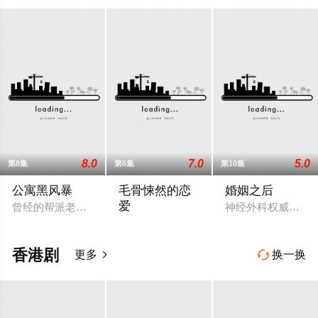
8.0
7.0
5.0
第8集
第6集
第10集
公寓黑风暴
毛骨悚然的恋
婚姻之后
爱
曾经的帮派老大急需现金，于是和有志成为律师的同伴合作，打
神经外科权威姜泰
一名能看见鬼魂的继承人与一名王牌检察官
香港剧
更多
换一换

