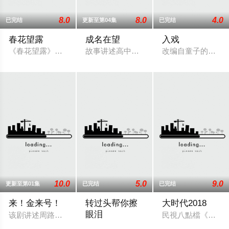
8.0
8.0
4.0
已完结
更新至第04集
已完结
春花望露
成名在望
入戏
《春花望露》为台湾民视制播的八点档连续剧。此剧以1950至1
故事讲述高中好友陈志伟（李国毅 饰）、
改编自童子的小说
10.0
5.0
9.0
更新至第01集
已完结
已完结
来！金来号！
转过头帮你擦
大时代2018
眼泪
该剧讲述周路勇（周兴哲 饰）一边努力寻找父亲死亡真相，一边努
民視八點檔《幸福來
2026 / 台湾 / 禾雁凱,張鈞嘉,鄭彫秦,張棋