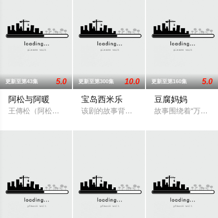
5.0
10.0
5.0
更新至第43集
更新至第300集
更新至第160集
阿松与阿暖
宝岛西米乐
豆腐妈妈
王傳松（阿松）/ 柯叔元 飾演「他一輩子守著傳統，卻在遇見
该剧的故事背景在五、六○年代，是以“女
故事围绕着“万家”