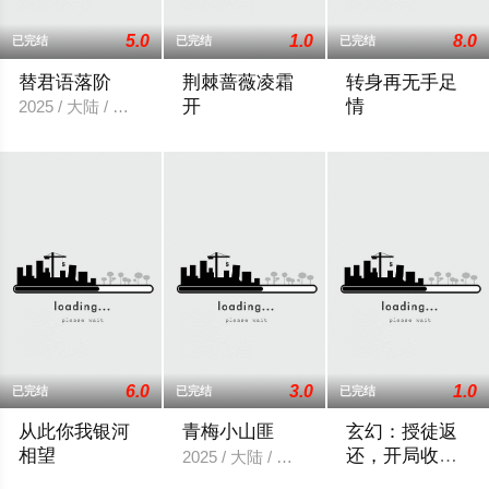
5.0
1.0
8.0
已完结
已完结
已完结
替君语落阶
荆棘蔷薇凌霜
转身再无手足
开
情
2025 / 大陆 / 短剧
2026 / 大陆 / 江潼,海睿
6.0
3.0
1.0
已完结
已完结
已完结
从此你我银河
青梅小山匪
玄幻：授徒返
相望
还，开局收服
2025 / 大陆 / 短剧
魔族女帝
2025 / 大陆 / 短剧
2026 / 大陆 / 短剧