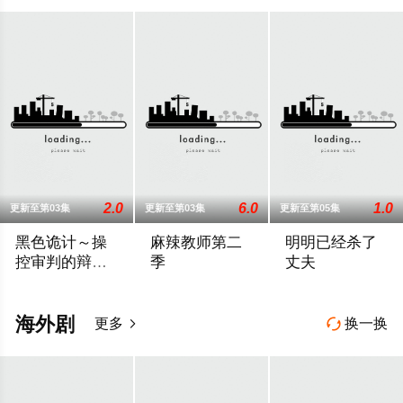
2.0
6.0
1.0
更新至第03集
更新至第03集
更新至第05集
黑色诡计～操
麻辣教师第二
明明已经杀了
控审判的辩护
季
丈夫
人
本作是一部完全原创的律政娱乐作品，讲述了“捏造天才”且能力卓
故事背景设定在由大型企业出资设立的私立
妻子莉乃（内田理
海外剧
更多
换一换

