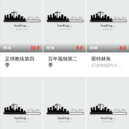
10.0
5.0
6.0
第1集
第7集
第8集
足球教练第四
百年孤独第二
斯特林角
季
季
17岁的纽约少女A
Ted Lasso回到里士满，接受了他迄今为止最大的挑战：执教一
马孔多迎来了艰难的时刻，乌苏拉·伊瓜兰