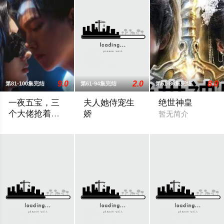
9.0
2.0
8.0
第81-100集完结
第61-94集完结
第61-86集完结
一夜五宝，三
夫人她侍宠生
绝世神皇
个大佬抢着当
娇
暂无简介
爹地
暂无简介
为应付家里，和一个眼瞎男人结婚，不料男