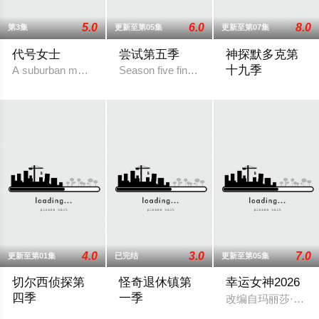
5.0
6.0
8.0
第3集
更新至第05集
更新至第07集
代号女士
尝试第五季
神探默多克第
十九季
A suburban mom and her high school friend plot to frighten her
Season five finds Nikki (Esther Smith) and
4.0
3.0
7.0
更新至第01集
已完结
更新至第05集
切尔西侦探第
怪奇退休镇第
幸运女神2026
四季
一季
改编自玛丽莎·斯塔
切尔西侦探 第四季
在阳光普照的新墨西哥沙漠中，坐落着风