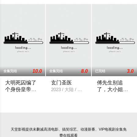
10.0
8.0
3.0
全集完结
全集完结
已完结
大明死囚编了
玄门圣医
傅先生别追
个身份皇帝给
了，大小姐是
2023 / 大陆 / 反转爽
我撑腰
假的
2026 / 大陆 / 短剧
女主司念因长相酷
天堂影视
提供未删减高清电影、搞笑综艺、动漫新番、VIP电视剧全集免
费在线观看