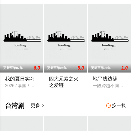
6.0
5.0
1.0
更新至第07集
更新至第04集
更新至第07集
我的夏日实习
四大元素之火
地平线边缘
之爱链
2026 / 泰国 / 泰国
一段跨越不同阶层与
年轻的百万继承人Achima再次与童年时
台湾剧
更多
换一换

