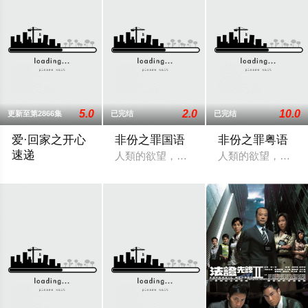
5.0
2.0
10.0
更新至第2866集
已完结
已完结
爱·回家之开心
非份之罪国语
非份之罪粤语
速递
人類的欲望，可驅使我們超越自我，然而
人類的欲望，可驅
處境劇的御用監製羅鎮岳已經準備開拍新一套處境劇，暫定叫《