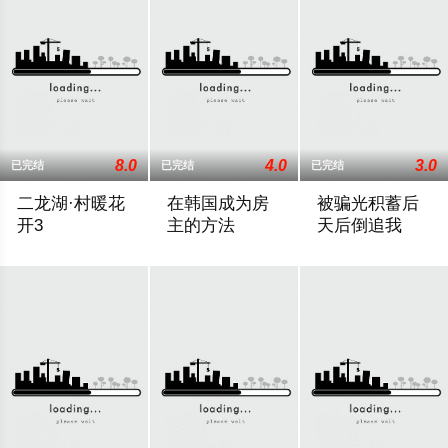
8.0
4.0
3.0
已完结
已完结
已完结
二龙湖·村暖花
在韩国成为房
被骗光积蓄后
开3
主的方法
天后倒追我
听说二龙湖村迎来了新村官，浩哥事业遭遇史诗级滑铁卢，情感
负债累累的生计型房主，为了保护比生命
2025 / 大陆 / 短剧