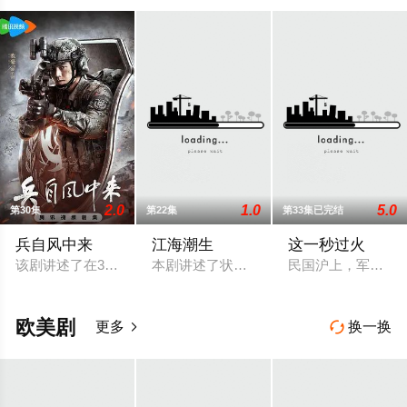
2.0
1.0
5.0
第30集
第22集
第33集已完结
兵自风中来
江海潮生
这一秒过火
该剧讲述了在396旅与陆军步兵学院联合举办的小型军事演习中
本剧讲述了状元实业家张謇创办大生企业
民国沪上，军阀幼
欧美剧
更多
换一换

