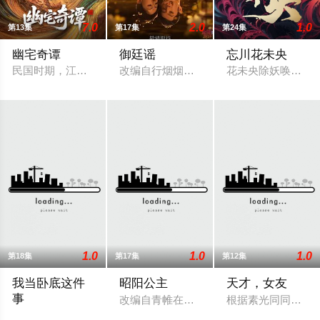
7.0
2.0
1.0
第13集
第17集
第24集
幽宅奇谭
御廷谣
忘川花未央
民国时期，江淮与迅哥组成说书班子，偶遇“白天人住屋，晚上鬼占
改编自行烟烟的同名小说。孟廷辉，大平
花未央除妖唤醒簪
1.0
1.0
1.0
第18集
第17集
第12集
我当卧底这件
昭阳公主
天才，女友
事
改编自青帷在晋江文学城的小说《平阳公
根据素光同同名小
制作公司：鑫泰影视、妙笔华章题材：警匪、反诈规格：15分钟