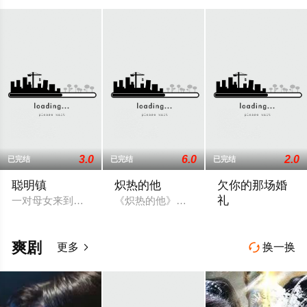
3.0
6.0
2.0
已完结
已完结
已完结
聪明镇
炽热的他
欠你的那场婚
礼
一对母女来到以高升学率闻名的偏远小镇，却发现这里的学生们
《炽热的他》讲述落魄音乐制作人周静安
曾经凭一张帅脸与
爽剧
更多
换一换

