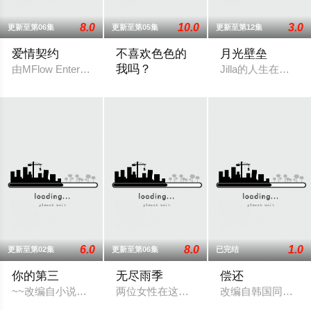
8.0
10.0
3.0
更新至第06集
更新至第05集
更新至第12集
爱情契约
不喜欢色色的
月光壁垒
我吗？
由MFlow Entertainment出品的大型剧集《KNOT The Se
Jilla的人生在一
正在求职的大学生蓝之助在电车上遭遇危
6.0
8.0
1.0
更新至第02集
更新至第06集
已完结
你的第三
无尽雨季
偿还
~~改编自小说《你的第三》（ที่สามของเธอ）
两位女性在这部激烈的家庭剧中争夺强大
改编自韩国同名漫