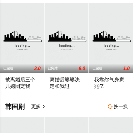
3.0
9.0
1.0
已完结
已完结
已完结
被离婚后三个
离婚后婆婆决
我靠怨气身家
儿媳团宠我
定和我过
兆亿
2026 / 大陆 / 洪婷婷,张天雨
2026 / 大陆 / 李平,伍怡
2026 / 大陆 / 周野
韩国剧
更多
换一换

