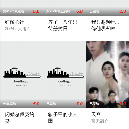
5.0
6.0
1.0
第61-74集完结
第21-32集已完结
已完结
红颜心计
养子十八年只
我只想种地，
待册封日
修仙界却奉我
2024 / 大陆 / 短剧
为神
2025 / 大陆 / 短剧
张毅隐居山间本只
5.0
7.0
2.0
全集完结
已完结
已完结
闪婚总裁契约
箱子里的小人
天宫
妻
国
暂无简介
2026 / 大陆 / 短剧
2026 / 大陆 / 短剧