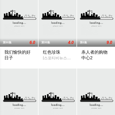
6.0
4.0
9.0
第90集
第99集
第6集
我们愉快的好
红色珍珠
杀人者的购物
日子
中心2
[스포티비뉴스=강효진 기자] 배우 박진희가
2026 / 韩国 / 严贤京,尹仲勋,申正允,尹多英,金惠玉,鲜于在德,
购物中心即将重新