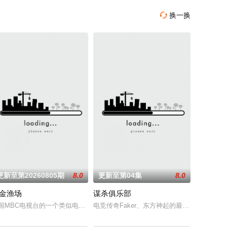
换一换

更新至第20260805期
8.0
更新至第04集
8.0
金渔场
谋杀俱乐部
用固有知
主厨，却多年未回到第一线当"台前厨"
BS PLUS、skyTV的NQQ频道播出的新约会节目《我是SOLO》3名MC。 《
国MBC电视台的一个类似电台的脱口秀谈话节目，主题是看得见的radio。 
电竞传奇Faker、东方神起的最强昌珉、T