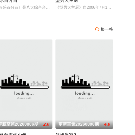
乐百分百
型男大主厨
电视娱乐节目，讨论各种女性感兴趣的话题——从头到脚，从里到外，从身体到
娱乐百分百》是八大综合台一档娱乐新闻节目，每天报道最新的娱乐新闻，节
《型男大主厨》自2006年7月10日首播推
换一换

更新至第20260806期
2.0
更新至第20260806期
4.0
路向海的少年
姐姐当家2