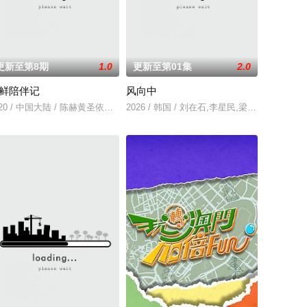
更新至第8期
1.0
更新至第01集
2.0
鲜陪伴记
风向中
勺官一起，品鉴家乡招牌菜，为各
手於輕鬆自然的氛圍作出交流，不僅分享音樂背後的故事，同時重新
重聚合唱主题曲《我最闪亮》
020 / 中国大陆 / 陈赫黄圣依孙艺洲刘璇
2026 / 韩国 / 刘在石,李星民,梁世灿,池石镇