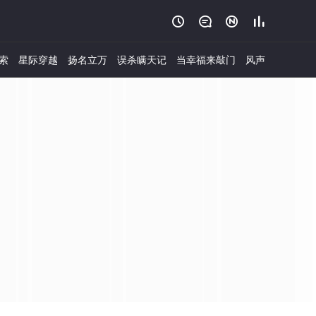




索
星际穿越
扬名立万
误杀瞒天记
当幸福来敲门
风声