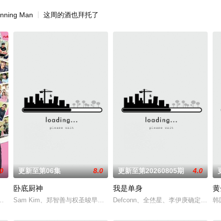
nning Man
这周的酒也拜托了
.0
更新至第06集
8.0
更新至第20260805期
4.0
卧底厨神
我是单身
黄
he Block》将带着亲爱们亲自制作的谜题展开人文旅行。现场见到的亲爱将解开出题者
Sam Kim、郑智善与权圣晙早已在韩国料理界闯出名号，成为备受瞩目的
Defconn、全烋星、李伊庚确定成为S
韩