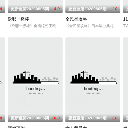
.0
更新至第20260805期
4.0
更新至第20260805期
1.0
欧耶一级棒
全民星攻略
1
持，从时尚到保养品等女性话题无所不谈！为观众带来不同观点。
其他主持人，以轻松有趣、非一般的旅游方式，带你游遍世界各地！不管是奢
《欧耶一级棒》全能综艺王欧汉声(欧弟),笑点掌门人张立东,啦啦队女神
《全民星攻略》日本毕业典礼向学长
T
.0
更新至第20260805期
10.0
更新至第20260805期
1.0