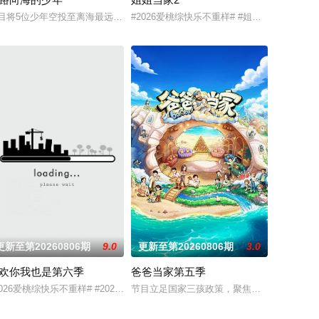
美味暴击了！
旅程。节目路线将继续延着地球的脉络，探索更全面的世界文化旅
十二位素人嘉宾的恋爱故事，他们历经命运选择、心动拉扯与现实抉择，在真诚
目将5位少年空投至离海最远的大陆腹地，他们只有一辆车和一车椰子们，通过
#2026爱桃综快乐不重样# #姐姐当家# 
更新至第20260806期
9.0
更新至第20260806期
3.0
欢你我也是第六季
爸爸当家第五季
的双线叙事，演员们不仅在
,尹浩宇,袁一琦
类真人秀 ，由何浩楠、黄渤、吕严、马頔等人为嘉宾。
2026爱桃综快乐不重样# #2026爱奇艺新生片单# #喜欢你我也是# 第六季暖心
节目立足国家三孩政策，聚焦社会“全职爸爸”