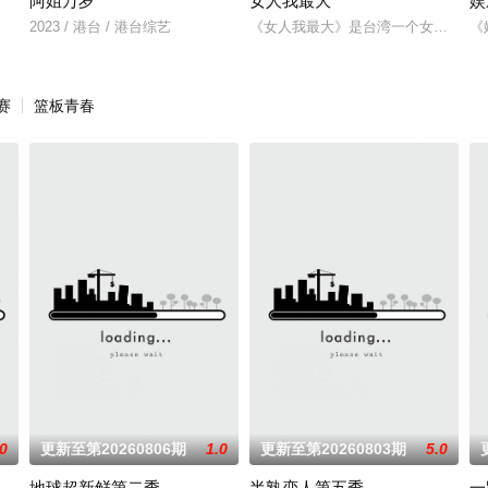
阿姐万岁
女人我最大
娱
路爆红战场，拆解话题背后的荒谬本质。那些你看不懂的迷因、意外走红的素
2023 / 港台 / 港台综艺
《女人我最大》是台湾一个女性类的
《
赛
篮板青春
.0
更新至第20260806期
1.0
更新至第20260803期
5.0
地球超新鲜第二季
半熟恋人第五季
一