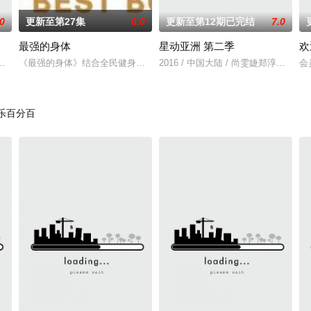
.0
更新至第27集
6.0
更新至第12期已完结
7.0
最强的身体
星动亚洲 第二季
欢
炅彭昱畅张子枫
《最强的身体》结合全民健身风潮与专业竞赛精神的体能实境节目！功能
2016 / 中国大陆 / 尚雯婕郑淳元古
会
乐百分百