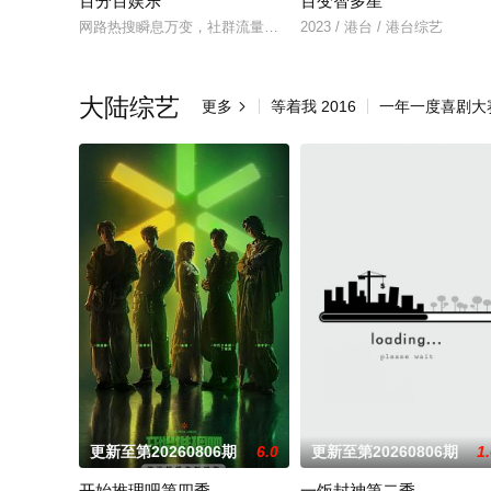
百分百娱乐
百变智多星
网路热搜瞬息万变，社群流量真实上演！《百分百娱乐》直击网
2023 / 港台 / 港台综艺
大陆综艺
更多
等着我 2016
一年一度喜剧大

更新至第20260806期
6.0
更新至第20260806期
1
开始推理吧第四季
一饭封神第二季