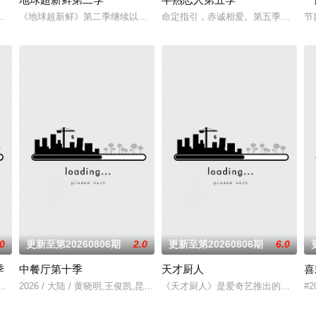
凌赫、丁程鑫、周柯宇组成的玩家团将共同进入游戏世界《推门》，他们将沉
新升级！厨神级的美味将持续上演，每一道都值得期待，已经盼着开宴瞬间的
《地球超新鲜》第二季继续以快乐解压为核心基调，开启“地球团”的快乐
命定指引，赤诚相爱。第五季将讲述
节
.0
更新至第20260806期
2.0
更新至第20260806期
6.0
季
中餐厅第十季
天才厨人
喜
俱乐部的优秀单口喜剧演员和漫才组合。每一位“小人物”都将带着真实感
聚集资深老人和新锐潜力新人，阵容多元丰富。本季节目首次引入“竞演+合宿”
2026 / 大陆 / 黄晓明,王俊凯,昆凌,靳梦佳,张雅琪,林述巍,戴军,瞿颖,汪涵
《天才厨人》是爱奇艺推出的美食竞技
#