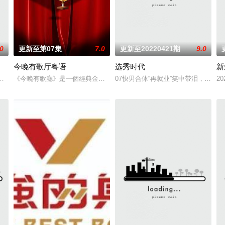
.0
更新至第07集
7.0
更新至20220421期
9.0
今晚有歌厅粤语
选秀时代
新
，李维嘉与沈梦辰担任掌勺主理人，与湖南、江苏、川渝、广东的特邀艺人掌
《今晚有歌廳》是一個經典金曲聯乘故事互動的音樂節目，讓主持人、歌
07快男合体“再就业”笑中带泪，兄弟
2