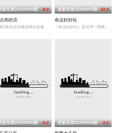
更新至第20260805期
8.0
更新至第20260805期
10.0
1点热吵店
命运好好玩
侈豪华团或讲求经济的自助行，玩
林襄,全新组合火花无限,发掘最厉害、最有趣、最令人惊艳的
要制服的第二颗钮釦代表著什麽意思呢？喜欢金庸小说的人必须要来挑战这一题
VBS欢乐台42频道推出全新节目《11点热吵店》，荒谬大师沈玉琳遇上疯疯贵妇M
《命运好好玩》是台湾一档很受欢迎的命理节
更新至第20260805期
6.0
更新至第20260805期
3.0