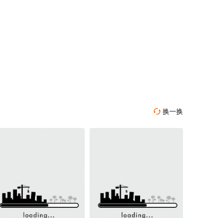
换一换
