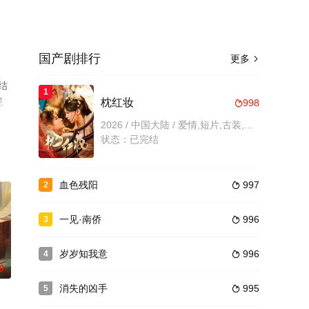
国产剧排行
更多

结
1
视
枕红妆
998

2026 / 中国大陆 / 爱情,短片,古装,内地剧,大陆
状态：已完结
血色残阳
997
2

一见·南侨
996
3

岁岁知我意
996
4

0
消失的凶手
995
5
