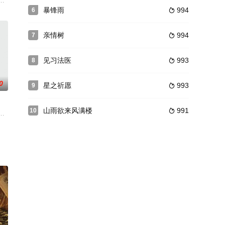
立了吐蕃王朝，他派使臣向唐请
下，不仅各有神通，更有各自的隐秘往事。没有人是完美作案者，亦没有
扫地出门了。罗英子怀疑此事与她正在帮梅大梁查的一桩旧案有关。为了生存
暴锋雨
994
6

亲情树
994
7

见习法医
993
8

0
星之祈愿
993
9

山雨欲来风满楼
991
10

己，在经历了一系列碰撞之后
是一对本想安度幸福晚年的退休老中医夫妻，因为子女的问题不胜其扰，
情人也是一对仇人，为达个人目的，分别利用郑可玉…… 潜伏下来的军统特务