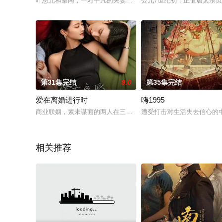
叶思北和秦南，一对平凡的夫妻，因为一场突如其来的侵犯而变
公元7世纪初，正值唐太宗
第31集完结
9.0
第35集完结
爱在离婚进行时
嗨1995
商业联姻，素未谋面的两人在三年后都有意解除这段没有爱情的
遭受打击对生活失去信心的中
相关推荐