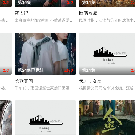
2.0
第14集
5.0
第14集
7.
夜语记
幽宅奇谭
鉴定技术的支持下，通过摸排、勘查等传统刑侦手段，接连破获数起重案要
头离奇失窃，戏班主横尸戏台，将冷血少帅许又安与昆曲名伶荣筱楠推向不死不
出身贫寒的酿酒师叶小唯遭遇爱人程桉、恩师林晚媚的双重背叛。她
民国时期，江淮与迅哥组成说书班
1.0
第24集已完结
10.0
第14集
1.
长歌莫问
天才，女友
进士科三元及第入翰林院的奇女子。十年前的她被他从死人堆里救出来，蓬头
小说《平阳公主》。
千年前，雍国泥塑世家楚门因进贡的“十二生肖”离奇流血炸裂，惨遭
根据素光同同名小说改编。江逾