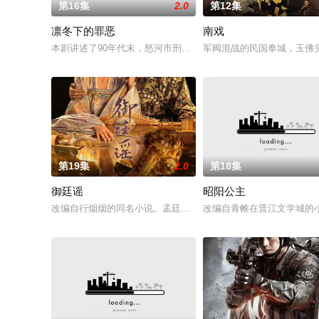
第16集
2.0
第12集
凛冬下的罪恶
南戏
本剧讲述了90年代末，怒河市刑侦支队在无普及监控、无DNA
军阀混战的民国奉城，玉佛
第19集
2.0
第18集
御廷谣
昭阳公主
改编自行烟烟的同名小说。孟廷辉，大平王朝有史以来个以女子
改编自青帷在晋江文学城的