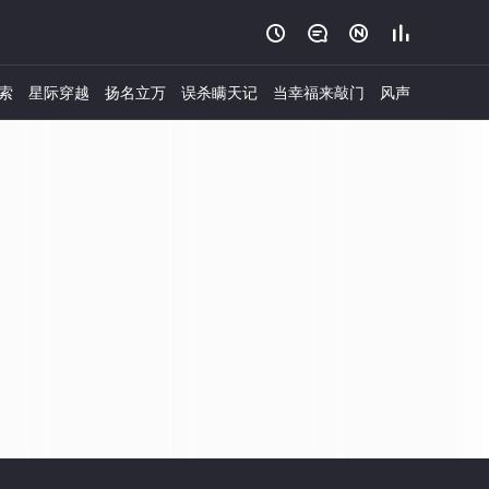




索
星际穿越
扬名立万
误杀瞒天记
当幸福来敲门
风声