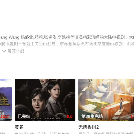
ng,Wang,杨盛业,邓莉,张卓依,李浩楠等演员精彩演绎的大陆电视剧，大
整版电视剧全集就上天堂电影网，更多相关信息可移步至豆瓣电视剧、电
展开全部

10.0
已完结
6.0
第38集完结
4.
黄雀
无所畏惧2