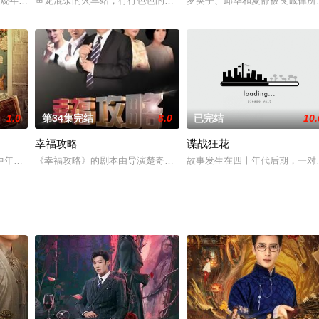
得支离破碎。绝望之后彼此的陪伴和互助，能否让他们重新面对原生家庭、面
贞观年间。此时，雪域高原的第32代赞普松赞干布完成了统一各部族的大业，建
鱼龙混杂的火车站，行行色色的警匪小人物。每一副不起眼的皮囊之
罗英子、邱华和夏舒被良诚律所
1.0
第34集完结
8.0
已完结
10.
幸福攻略
谍战狂花
婚姻，阴差阳错多次相约末成，却因一次意外发生了亲密关系。两人再次相遇
年男子张大宝（张维伊 饰），意外回到年轻时的1995年，遇到了22岁的自
《幸福攻略》的剧本由导演楚奇和才女演员王烟蒙共同创作，讲述的
故事发生在四十年代后期，一对