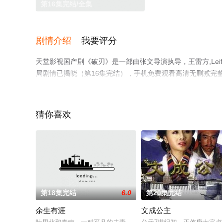
第16集完结/全集
剧情介绍
我要评分
天堂影视国产剧《破刃》是一部由张文导演执导，王雷方,Leifa
局剧情已揭晓（第16集完结），手机免费观看高清无删减完
猫或剧情网等平台了解。
猜你喜欢
第18集完结
6.0
第20集完结
余生有涯
文成公主