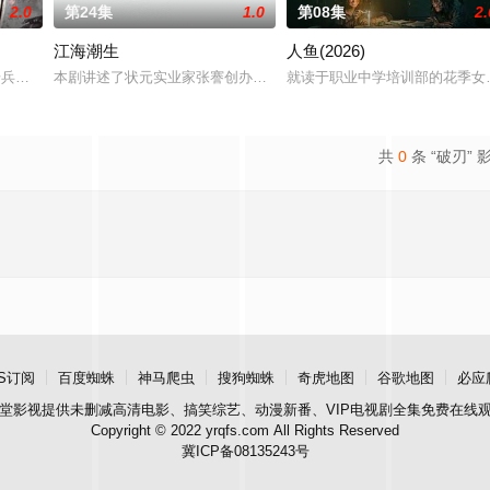
2.0
第24集
1.0
第08集
2.
江海潮生
人鱼(2026)
X24集拍摄地点：广东出品人：郑伟、梁可青、孟钰辰、刘凌爽总制片人
军步兵学院联合举办的小型军事演习中，郭子剑因不满演习流于形式，假传指令要
本剧讲述了状元实业家张謇创办大生企业，实业报国的故事。甲午战
就读于职业中学培训部的花季女
共
0
条 “破刃” 
S订阅
百度蜘蛛
神马爬虫
搜狗蜘蛛
奇虎地图
谷歌地图
必应
堂影视
提供未删减高清电影、搞笑综艺、动漫新番、VIP电视剧全集免费在线
Copyright © 2022 yrqfs.com All Rights Reserved
冀ICP备08135243号