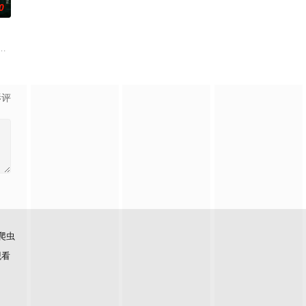
0
求真打实抗，虽引发哗然，却获
争后，国家蒙羞，张謇虽高中状元，却渴望寻求强国之路。他毅然弃政从
生苏琳（黄杨钿甜 饰），虽自小被父母忽视，在艰苦环境中长大，但她始终刻
影评
爬虫
观看