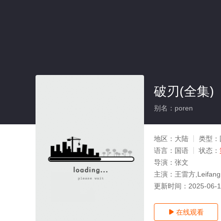
破刃(全集)
别名：poren
地区：
大陆
类型：
语言：
国语
状态：
导演：
张文
主演：
王雷方,Leifa
更新时间：
2025-06-
在线观看
