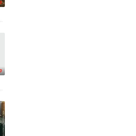
0
休的对立绝境。而他们不知，对方
从恨意中涅槃重生，借私生女桑落的身份入住程家。她步步为营，周旋在
子，偶遇“白天人住屋，晚上鬼占房”的阴阳宅，江淮被掳走配“阴婚”。他与女
0
满门流放，楚父以死鸣冤。楚家大小姐楚梓鸢带着滔天恨意，在屠刀落
白长大以后，林知夏忽然对他说：“江逾白，我喜欢你，哲学和生物学意义上的