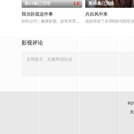
第23集已完结
1.0
第36集已完结
我当卧底这件事
兵自风中来
制作公司：鑫泰影视、妙笔华章题材：警匪、反诈规格：15分钟
该剧讲述了在396旅与陆
影视评论
RS
天