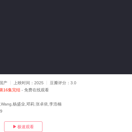
国产
上映时间：
2025
豆瓣评分：
3.0
第16集完结
- 免费在线观看
ng,Wang,杨盛业,邓莉,张卓依,李浩楠
19
极速观看
