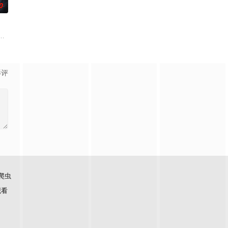
0
终刻苦学习，憧憬未来。为此，苏
先孕丑闻，入赘豪门贝家。他在家中备受冷眼，只有贝家儿子贝律清对他
霆 饰）与吴老狗（曾舜晞 饰）强强联手，携手霍仙姑（陈瑶 饰）与九门诸人
影评
爬虫
观看