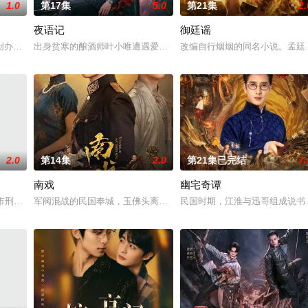
1.0
第17集
5.0
第21集
2.
夜语记
御廷谣
“江逾白，我喜欢你，哲学和生物学意义上的喜欢。”那个夜晚，他脸颊微
创办大生企业，实业报国的故事。甲午战争后，国家蒙羞，张謇虽高中状元，却
出身贫寒的酿酒师叶小唯遭遇爱人程桉、恩师林晚媚的双重背叛。她
改编自行烟烟的同名小说。孟廷
2.0
第14集
2.0
第21集已完结
7.
南戏
幽宅奇谭
河市刑侦支队在无普及监控、无DNA鉴定技术的支持下，通过摸排、勘查等传统
军阀混战的民国奉城，玉佛头离奇失窃，戏班主横尸戏台，将冷血少
民国时期，江淮与迅哥组成说书班