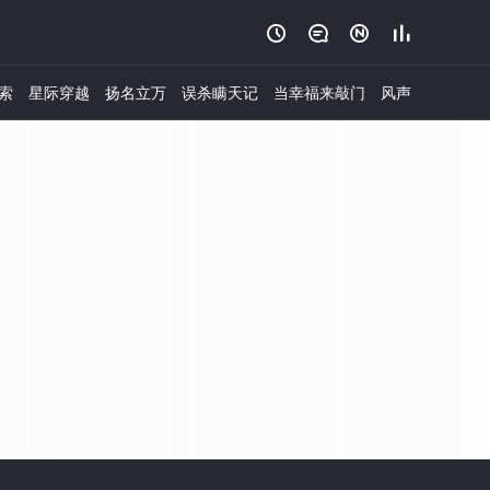




索
星际穿越
扬名立万
误杀瞒天记
当幸福来敲门
风声