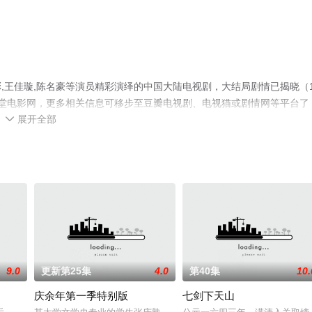
,王佳璇,陈名豪等演员精彩演绎的中国大陆电视剧，大结局剧情已揭晓（1
堂电影网，更多相关信息可移步至豆瓣电视剧、电视猫或剧情网等平台了
展开全部

9.0
更新第25集
4.0
第40集
10.
庆余年第一季特别版
七剑下天山