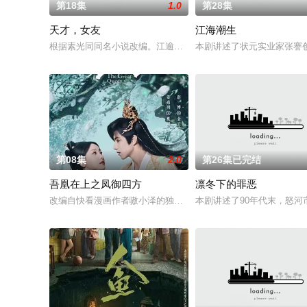
第18集
1.0
第28集
天才，女友
江海潮生
根据素光同同名小说改编。江逾白长大以后，林知夏忽然对他说：
本剧讲述了状元实业家张謇
第08集
2.0
第26集已完结
吾凰在上之凤御四方
凛冬下的罪恶
改编自快看漫画作者嗷小泽的独家连载漫画《吾凰在上》。
本剧讲述了90年代末，怒