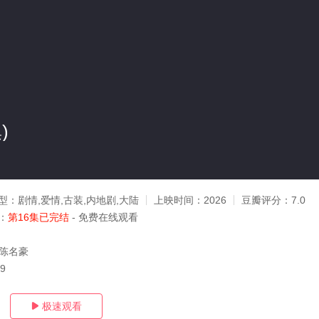
)
型：
剧情,爱情,古装,内地剧,大陆
上映时间：
2026
豆瓣评分：
7.0
：
第16集已完结
- 免费在线观看
,陈名豪
29
极速观看
