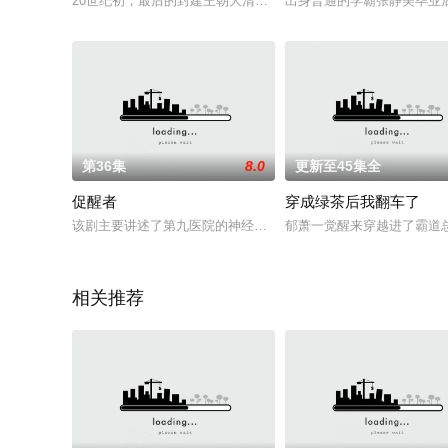
20世纪初，最后的封建王朝大清国在华夏大地落下帷幕，然而黎
出身普通的学霸张静美毕业
第36集
8.0
更新至45集全
促醒者
穿成绿茶后我翻车了
该剧主要讲述了第九医院的神经内科主任丁学坤意外身亡，远在
郁萧一觉醒来穿越进了霸道
相关推荐