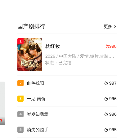
国产剧排行
更多

-
1
枕红妆
998

2026 / 中国大陆 / 爱情,短片,古装,内地剧,大陆
状态：已完结
血色残阳
997
2

一见·南侨
996
3

岁岁知我意
996
4

0
消失的凶手
995
5
