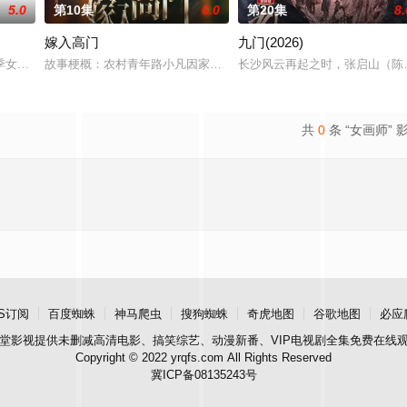
5.0
第10集
6.0
第20集
8.
嫁入高门
九门(2026)
被父母忽视，在艰苦环境中长大，但她始终刻苦学习，憧憬未来。为此，苏
季女生苏琳（黄杨钿甜 饰），虽自小被父母忽视，在艰苦环境中长大，但她始
故事梗概：农村青年路小凡因家庭欠债，被迫替贝家大小姐掩盖未婚
长沙风云再起之时，张启山（陈伟
共
0
条 “女画师” 
S订阅
百度蜘蛛
神马爬虫
搜狗蜘蛛
奇虎地图
谷歌地图
必应
堂影视
提供未删减高清电影、搞笑综艺、动漫新番、VIP电视剧全集免费在线
Copyright © 2022 yrqfs.com All Rights Reserved
冀ICP备08135243号