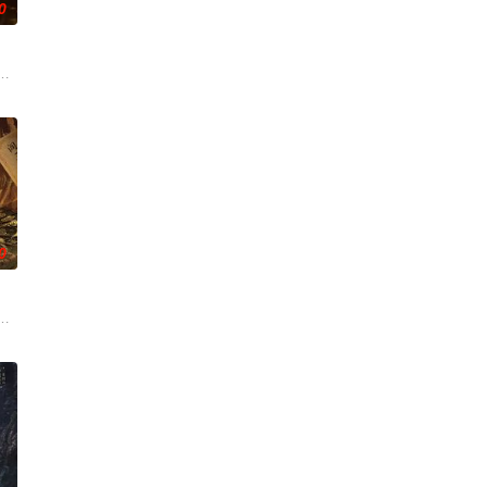
0
渴望寻求强国之路。他毅然弃政从
从恨意中涅槃重生，借私生女桑落的身份入住程家。她步步为营，周旋在
辉，大平王朝有史以来个以女子进士科三元及第入翰林院的奇女子。十年前的
0
刑侦手段，接连破获数起重案要
帅许又安与昆曲名伶荣筱楠推向不死不休的对立绝境。而他们不知，对方
子，偶遇“白天人住屋，晚上鬼占房”的阴阳宅，江淮被掳走配“阴婚”。他与女