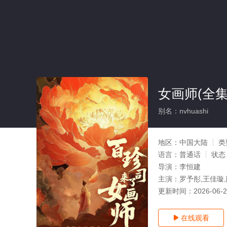
女画师(全集
别名：nvhuashi
地区：
中国大陆
类
语言：
普通话
状态
导演：
李恒建
主演：
罗予彤,王佳璇
更新时间：
2026-06-
在线观看
