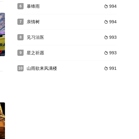
过上了羡煞旁人“王子与公主的幸
代文学史的论文命题不被叶教授所认可。为了让叶教授成为自己的研究生
政权，为求控制大局，严禁士子结社集会，不许百姓练武，到处搜捕武林高手
暴锋雨
994
6

亲情树
994
7

见习法医
993
8

0
星之祈愿
993
9

山雨欲来风满楼
991
10

成的小公司为蓝本，传达真诚、善良、美好、健康的故事与情感，主题积
昏迷的哥哥加入长谷汽车队，并与顾奕臣结识。相处中，沈宜与顾奕臣从不打