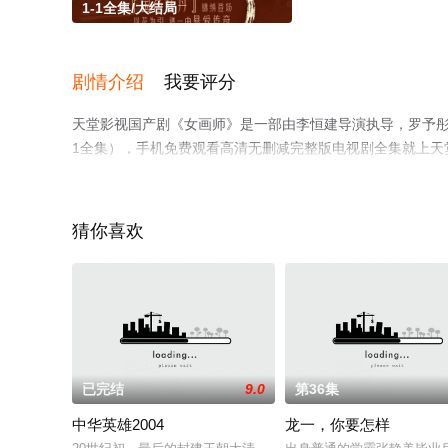
1-1全集/大结局
剧情介绍
我要评分
天堂影视国产剧《女画师》是一部由李恒建导演执导，罗予彤
1全集），手机免费观看高清无删减完整版电视剧全集就上天
解。
猜你喜欢
已完结
9.0
第36集
中华英雄2004
龙一，你要怎样