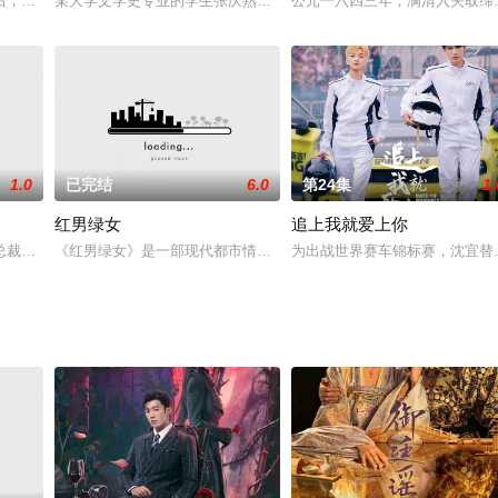
明前的黑暗时期，仍有无数动荡、磨难等在前方。经历了悲惨童年的华英雄
后，一边面临着择业压力，一边稀里糊涂与霸道不羁的豪门少爷龙一领证结婚，
某大学文学史专业的学生张庆熟读古典名著，但他用现代观念剖析古
公元一六四三年，满清入关取缔
1.0
已完结
6.0
第24集
1.
红男绿女
追上我就爱上你
瑞典留学的精英西医儿子丁远志与多年在外的中医学徒韩西林回到九院，共同
总裁文，没想到自己的身份竟然还是对方的未婚妻。
《红男绿女》是一部现代都市情景喜剧，该剧以一家由五位年轻人组
为出战世界赛车锦标赛，沈宜替