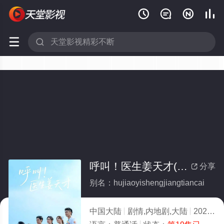






呼叫！医生姜天才(全集)
分享

别名：hujiaoyishengjiangtiancai
中国大陆
剧情,内地剧,大陆
2026
9