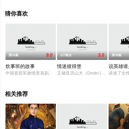
剧全集就上天堂电影网，更多相关信息可移步至豆瓣电视
剧、电视猫或剧情网等平台了解。
猜你喜欢
9.0
3.0
第26集
127集全
第38集
炊事班的故事
情迷彼得堡
说英雄谁
中国首部军旅情景喜剧。
王储亚历山大（Dmitri Isayev 饰
讲述了生
相关推荐