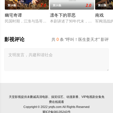
7.0
2.0
第14集
第16集
第12集
幽宅奇谭
凛冬下的罪恶
南戏
民国时期，江淮与迅哥组成说书班子，偶遇“白天人住屋，晚上鬼
本剧讲述了90年代末，怒河市刑侦支
军阀混战
影视评论
共
0
条 “呼叫！医生姜天才” 影评
天堂影视
提供未删减高清电影、搞笑综艺、动漫新番、VIP电视剧全集免
费在线观看
Copyright © 2022 yrqfs.com All Rights Reserved
冀ICP备08135243号