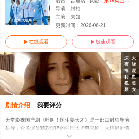
语言：
普通话
状态：
第19集已完结
-
导演：
封柏
主演：
未知
1-1全集/大结局
更新时间：
2026-06-21
在线观看
极速观看


剧情介绍
我要评分
天堂影视国产剧《呼叫！医生姜天才》是一部由封柏导演
执导，众多演员精彩演绎的中国大陆电视剧，大结局剧情
已揭晓（1-1全集），手机免费观看高清无删减完整版电视
