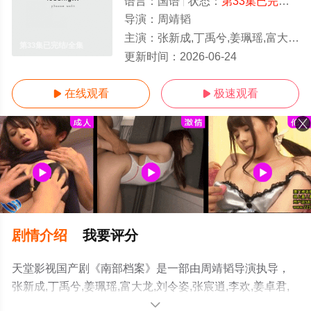
语言：
国语
状态：
第33集已完结
- 
导演：
周靖韬
主演：
张新成,丁禹兮,姜珮瑶,富大龙,刘令姿,张宸逍,李欢,姜卓君,徐正溪,韩栋,季肖冰,徐振轩,程相,应灏铭,曲高位,寇振海,佟晨洁,屠显智
第33集已完结/全集
更新时间：
2026-06-24
在线观看
极速观看


剧情介绍
我要评分
天堂影视国产剧《南部档案》是一部由周靖韬导演执导，
张新成,丁禹兮,姜珮瑶,富大龙,刘令姿,张宸逍,李欢,姜卓君,
徐正溪,韩栋,季肖冰,徐振轩,程相,应灏铭,曲高位,寇振海,佟
