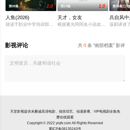
2.0
1.0
第08集
第14集
第36集已完
人鱼(2026)
天才，女友
兵自风中
就读于职业中学培训部的花季女生苏琳（黄杨钿甜 饰），虽自
根据素光同同名小说改编。江逾白长大
该剧讲述
影视评论
共
0
条 “南部档案” 影评
天堂影视
提供未删减高清电影、搞笑综艺、动漫新番、VIP电视剧全集免
费在线观看
Copyright © 2022 yrqfs.com All Rights Reserved
冀ICP备08135243号