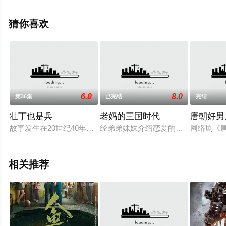
晨洁,屠显智等演员精彩演绎的大陆电视剧，大结局剧情已
揭晓（第33集已完结），手机免费观看高清无删减完整版
猜你喜欢
电视剧全集就上天堂电影网，更多相关信息可移步至豆瓣
电视剧、电视猫或剧情网等平台了解。
6.0
8.0
第36集
已完结
完结
壮丁也是兵
老妈的三国时代
唐朝好男
故事发生在20世纪40年代前后，华夏大地的抗日战争正经历最
经弟弟妹妹介绍恋爱的金杰和晓敏，
网络剧《
相关推荐