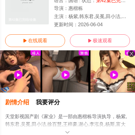
语言：
国语
状态：
第42集已完结
- 
导演：
惠楷栋
主演：
杨紫,韩东君,吴冕,田小洁,徐百慧,王梓豪,谢心,李泓良,杨斯,富大龙,曹磊,李洪涛,黄曼,张喜前,李宝安,朱辉,刘涛,刘凯,红花,周知,李
第42集已完结/全集
更新时间：
2026-06-04
在线观看
极速观看


剧情介绍
我要评分
天堂影视国产剧《家业》是一部由惠楷栋导演执导，杨紫,
韩东君,吴冕,田小洁,徐百慧,王梓豪,谢心,李泓良,杨斯,富大
龙,曹磊,李洪涛,黄曼,张喜前,李宝安,朱辉,刘涛,刘凯,红花,周
