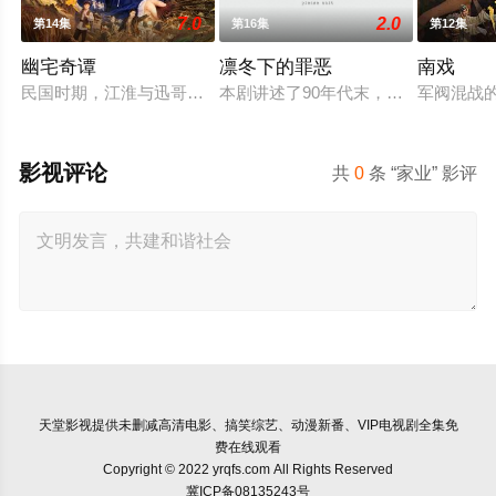
7.0
2.0
第14集
第16集
第12集
幽宅奇谭
凛冬下的罪恶
南戏
民国时期，江淮与迅哥组成说书班子，偶遇“白天人住屋，晚上鬼
本剧讲述了90年代末，怒河市刑侦支
军阀混战
影视评论
共
0
条 “家业” 影评
天堂影视
提供未删减高清电影、搞笑综艺、动漫新番、VIP电视剧全集免
费在线观看
Copyright © 2022 yrqfs.com All Rights Reserved
冀ICP备08135243号