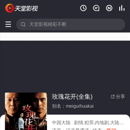






玫瑰花开(全集)
分享

别名：meiguihuakai
中国大陆
剧情,犯罪,内地剧,大陆
20