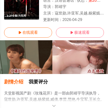
语言：
汉语普通话
状态：
第20集已完结
导演：
郭靖宇
主演：
寇世勋,许亚军,吴越,杨紫嫣,臧倩,李芸,范艳,牛宝军,王长立,陈笑非,廖忠,李蓬,王宁,王奕权,刘欢,成晖,迟国栋,彭志东,孔庆三,郭秋成
1-20全集/大结局
更新时间：
2026-04-29
在线观看
极速观看


剧情介绍
我要评分
天堂影视国产剧《玫瑰花开》是一部由郭靖宇导演执导，
寇世勋,许亚军,吴越,杨紫嫣,臧倩,李芸,范艳,牛宝军,王长立,
陈笑非,廖忠,李蓬,王宁,王奕权,刘欢,成晖,迟国栋,彭志东,孔
