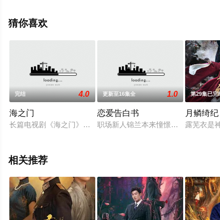
庆三,郭秋成,肖兵,顾婷萱,王伟光,田勇,袁木男,赵伟,李晓波,
陈增祺,李振平,严志成,姜少华,张培涛,鱼梦洁,于汶,秋淇,张
猜你喜欢
嘉禾,尚言生,朱静珊,于小等演员精彩演绎的中国大陆电视
剧，大结局剧情已揭晓（1-20全集），手机免费观看高清
无删减完整版电视剧全集就上天堂电影网，更多相关信息
可移步至豆瓣电视剧、电视猫或剧情网等平台了解。
4.0
1.0
完结
更新至16集全
第29集已完
海之门
恋爱告白书
月鳞绮纪
长篇电视剧《海之门》以改革开放以来台州经济社会大发展为参
职场新人锦兰本来憧憬着美好的爱情
露芜衣是
相关推荐