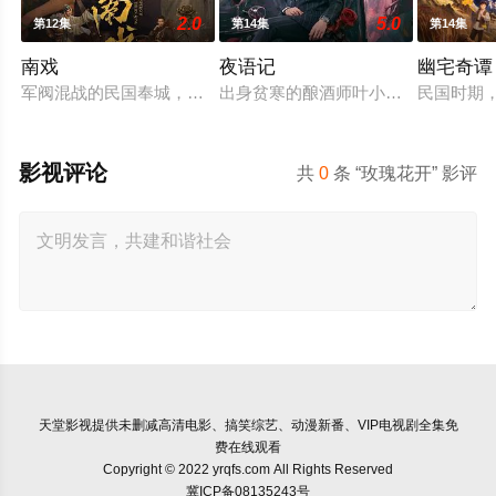
2.0
5.0
第12集
第14集
第14集
南戏
夜语记
幽宅奇谭
军阀混战的民国奉城，玉佛头离奇失窃，戏班主横尸戏台，将冷
出身贫寒的酿酒师叶小唯遭遇爱人程
民国时期
影视评论
共
0
条 “玫瑰花开” 影评
天堂影视
提供未删减高清电影、搞笑综艺、动漫新番、VIP电视剧全集免
费在线观看
Copyright © 2022 yrqfs.com All Rights Reserved
冀ICP备08135243号