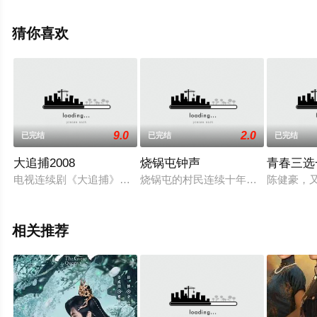
高清无删减完整版电视剧全集就上天堂电影网，更多相关
信息可移步至豆瓣电视剧、电视猫或剧情网等平台了解。
猜你喜欢
9.0
2.0
已完结
已完结
已完结
大追捕2008
烧锅屯钟声
青春三选
电视连续剧《大追捕》讲述了在一场不期而至的大地震中，某地
烧锅屯的村民连续十年拖欠国家税款
陈健豪，
相关推荐