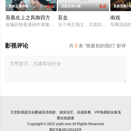
2.0
5.0
更新至第08集
更新至第13集
更新至第14
吾凰在上之凤御四方
盲盒
南戏
改编自快看漫画作者嗷小泽的独家连载漫画《吾凰在上》。
五个相互独立，又彼此呼应的故事——
军阀混战
影视评论
共
0
条 “致最初的我们” 影评
天堂影视
提供未删减高清电影、搞笑综艺、动漫新番、VIP电视剧全集免
费在线观看
Copyright © 2022 yrqfs.com All Rights Reserved
冀ICP备08135243号