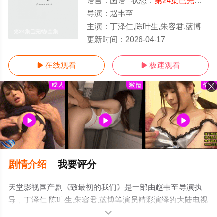
语言：
国语
状态：
第24集已完结
- 
导演：
赵韦至
主演：
丁泽仁,陈叶生,朱容君,蓝博
第24集已完结/全集
更新时间：
2026-04-17
在线观看
极速观看


剧情介绍
我要评分
天堂影视国产剧《致最初的我们》是一部由赵韦至导演执
导，丁泽仁,陈叶生,朱容君,蓝博等演员精彩演绎的大陆电视
剧，大结局剧情已揭晓（第24集已完结），手机免费观看
