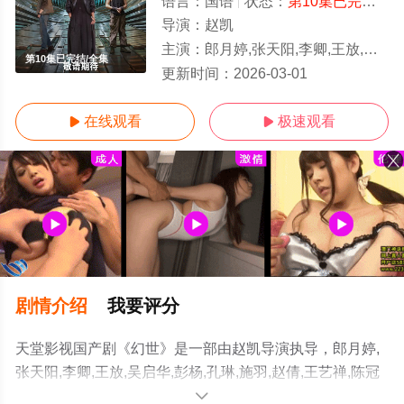
语言：
国语
状态：
第10集已完结
- 
导演：
赵凯
主演：
郎月婷,张天阳,李卿,王放,吴启华,彭杨,孔琳,施羽,赵倩,王艺禅,陈冠甯,许佳琪,刘凯,常荻,钱迪迪,何廖侣匀
第10集已完结/全集
更新时间：
2026-03-01
在线观看
极速观看


剧情介绍
我要评分
天堂影视国产剧《幻世》是一部由赵凯导演执导，郎月婷,
张天阳,李卿,王放,吴启华,彭杨,孔琳,施羽,赵倩,王艺禅,陈冠
甯,许佳琪,刘凯,常荻,钱迪迪,何廖侣匀等演员精彩演绎的大
