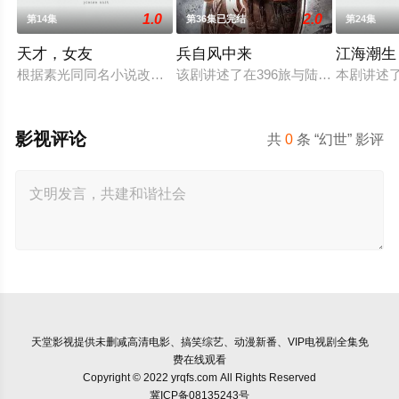
1.0
2.0
第14集
第36集已完结
第24集
天才，女友
兵自风中来
江海潮生
根据素光同同名小说改编。江逾白长大以后，林知夏忽然对他说：
该剧讲述了在396旅与陆军步兵学院
本剧讲述
影视评论
共
0
条 “幻世” 影评
天堂影视
提供未删减高清电影、搞笑综艺、动漫新番、VIP电视剧全集免
费在线观看
Copyright © 2022 yrqfs.com All Rights Reserved
冀ICP备08135243号