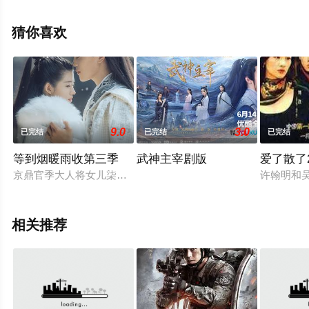
陆电视剧，大结局剧情已揭晓（第10集已完结），手机免
费观看高清无删减完整版电视剧全集就上天堂电影网，更
猜你喜欢
多相关信息可移步至豆瓣电视剧、电视猫或剧情网等平台
了解。
9.0
3.0
已完结
已完结
已完结
等到烟暖雨收第三季
武神主宰剧版
爱了散了
京鼎官季大人将女儿柒月送去初府拜师初家二公子学艺，并改名易
许翰明和
相关推荐