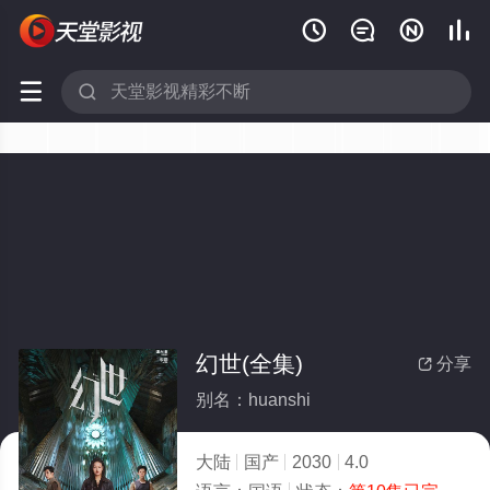






幻世(全集)
分享

别名：huanshi
大陆
国产
2030
4.0