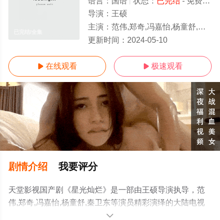
语言：
国语
状态：
已完结
- 免费在线观看
导演：
王硕
主演：
范伟,郑奇,冯嘉怡,杨童舒,秦卫东
已完结/全集
更新时间：
2024-05-10
在线观看
极速观看


剧情介绍
我要评分
天堂影视国产剧《星光灿烂》是一部由王硕导演执导，范
伟,郑奇,冯嘉怡,杨童舒,秦卫东等演员精彩演绎的大陆电视
剧，大结局剧情已揭晓（已完结），手机免费观看高清无
