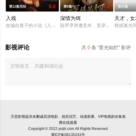
5.0
9.0
第12集完结
第8集
第20集
入戏
深情为饵
天才，女
改编自童子的小说《入戏》。需要机会告别事业困境的演员张准
陆早早突遭意外，竟穿越成民国少夫人
根据素光
影视评论
共
0
条 “星光灿烂” 影评
天堂影视
提供未删减高清电影、搞笑综艺、动漫新番、VIP电视剧全集免
费在线观看
Copyright © 2022 yrqfs.com All Rights Reserved
冀ICP备08135243号