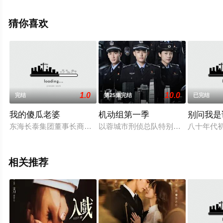
删减完整版电视剧全集就上天堂电影网，更多相关信息可
移步至豆瓣电视剧、电视猫或剧情网等平台了解。
猜你喜欢
1.0
10.0
完结
第25集完结
已完结
我的傻瓜老婆
机动组第一季
别问我是谁
东海长泰集团董事长商长泰发现妻弟夏文涛挪用公司巨款，就在
以蓉城市刑侦总队特别行动小组——
八十年代
相关推荐