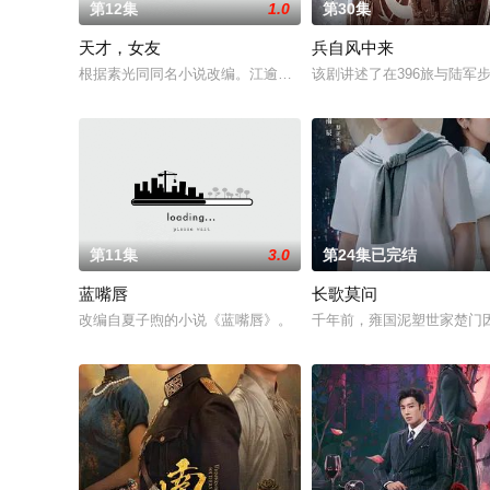
第12集
1.0
第30集
天才，女友
兵自风中来
根据素光同同名小说改编。江逾白长大以后，林知夏忽然对他说：
该剧讲述了在396旅与陆
第11集
3.0
第24集已完结
蓝嘴唇
长歌莫问
改编自夏子煦的小说《蓝嘴唇》。
千年前，雍国泥塑世家楚门