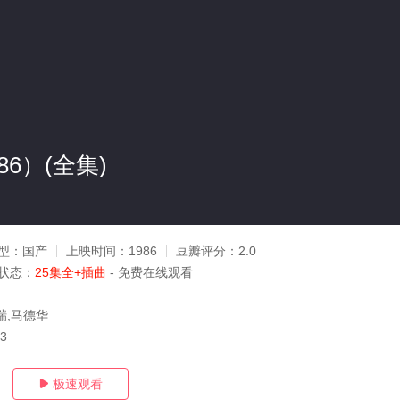
86）(全集)
型：
国产
上映时间：
1986
豆瓣评分：
2.0
状态：
25集全+插曲
- 免费在线观看
瑞,马德华
03
极速观看
