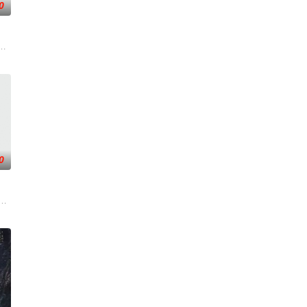
0
求真打实抗，虽引发哗然，却获
争后，国家蒙羞，张謇虽高中状元，却渴望寻求强国之路。他毅然弃政从
张凌赫 饰）因被抱错而受尽养父虐待，少年出逃时被任素素（王楚然 饰）所
0
楚梓鸢带着滔天恨意，在屠刀落
复仇的受害者；临终前与遗憾和解的“无用之人”；共享同一具躯体
刑侦支队在无普及监控、无DNA鉴定技术的支持下，通过摸排、勘查等传统刑侦