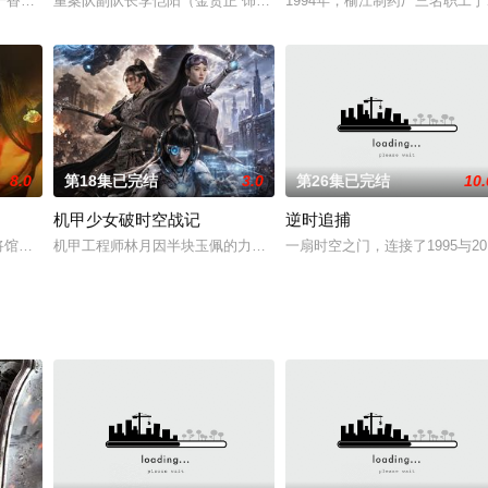
场新人，凭借自己不懈的努力和敏锐的市场触觉，击败了竞争对手，迅速成
香百媚》。海陨至，建木现，得建木之实者，可御万物，仙、妖、魔三族为之陷入
重案队副队长李恺阳（金贤正 饰）联手冤家徒弟江瀚（袁梓铭 饰）
1994年，榆江制药厂三名职
8.0
第18集已完结
3.0
第26集已完结
10.
机甲少女破时空战记
逆时追捕
千步兵迎敌，深陷绝境。老将铁向权袖手旁观，监军王挥月暗中通敌，构陷将
将馆店员田烟为拯救师傅，蓄意接近危险的玉石商人逄径赋，机关算尽试探，渡
机甲工程师林月因半块玉佩的力量穿越到古代机关术世界，与镇北将
一扇时空之门，连接了1995与