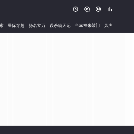




索
星际穿越
扬名立万
误杀瞒天记
当幸福来敲门
风声