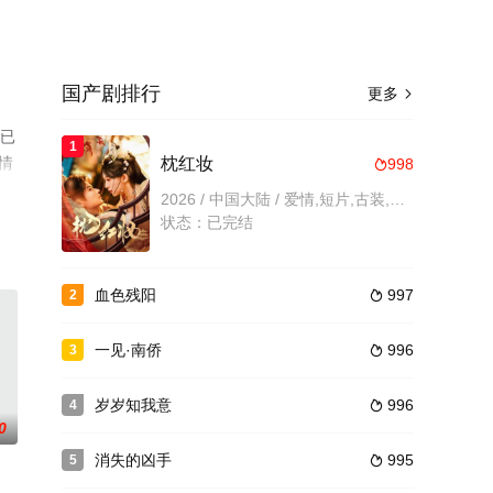
国产剧排行
更多

情已
1
情
枕红妆
998

2026 / 中国大陆 / 爱情,短片,古装,内地剧,大陆
状态：已完结
血色残阳
997
2

一见·南侨
996
3

岁岁知我意
996
4

0
消失的凶手
995
5
