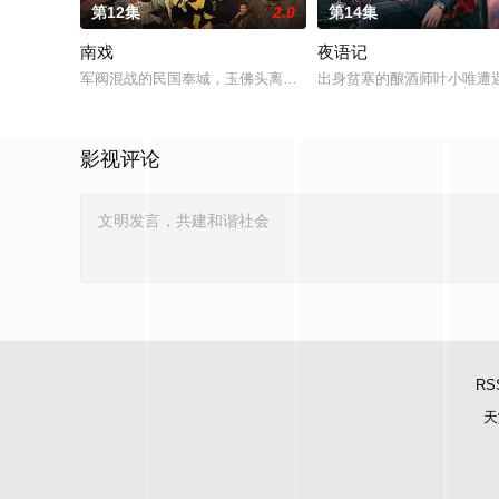
第12集
2.0
第14集
南戏
夜语记
军阀混战的民国奉城，玉佛头离奇失窃，戏班主横尸戏台，将冷
出身贫寒的酿酒师叶小唯遭
影视评论
RS
天