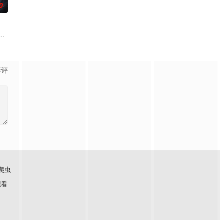
0
份入住程家。她步步为营，周旋在
的阴阳宅，江淮被掳走配“阴婚”。他与女探长穆英搭档，侦破阎王
霆 饰）与吴老狗（曾舜晞 饰）强强联手，携手霍仙姑（陈瑶 饰）与九门诸人
影评
爬虫
观看