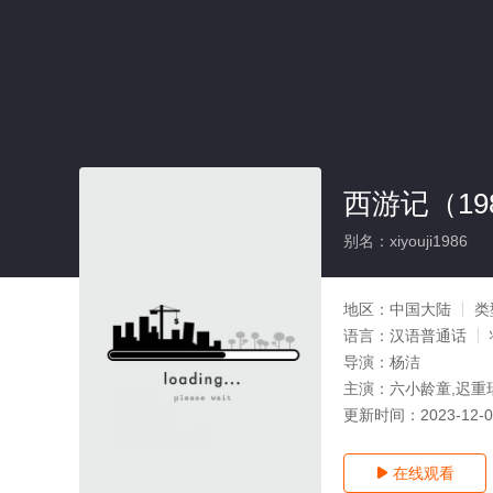
西游记（19
别名：xiyouji1986
地区：
中国大陆
类
语言：
汉语普通话
导演：
杨洁
主演：
六小龄童,迟重
更新时间：
2023-12-
在线观看
