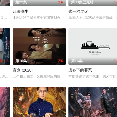
2.0
第22集
1.0
第33集已完结
5.
江海潮生
这一秒过火
“江逾白，我喜欢你，哲学和生物学意义上的喜欢。”那个夜晚，他脸颊微
军步兵学院联合举办的小型军事演习中，郭子剑因不满演习流于形式，假传指令要
本剧讲述了状元实业家张謇创办大生企业，实业报国的故事。甲午战
民国沪上，军阀幼子慕容清峄（
10.0
第10集
7.0
第16集
2.
盲盒 (2026)
凛冬下的罪恶
因进贡的“十二生肖”离奇流血炸裂，惨遭满门流放，楚父以死鸣冤。楚家大小姐
五个相互独立，又彼此呼应的故事——用一场精心策划的“夏令营”完成
本剧讲述了90年代末，怒河市