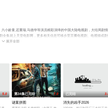
，六小龄童,迟重瑞,马德华等演员精彩演绎的中国大陆电视剧，大结局剧
视剧全集就上天堂电影网，更多相关信息可移步至豆瓣电视剧、电视猫或剧
展开全部

5.0
第34集已完结
7.0
已完结
3.
谜案拼图
消失的凶手2026