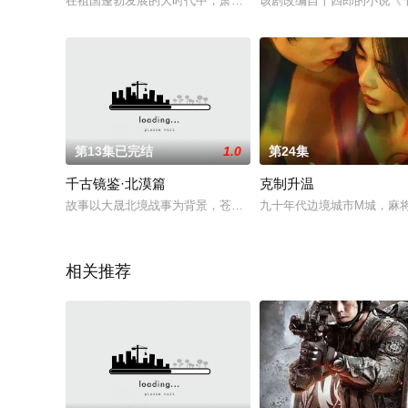
在祖国蓬勃发展的大时代中，萧一凡（李磊 饰）从初出茅庐的职
该剧改编自十四郎的小说《千
第13集已完结
1.0
第24集
千古镜鉴·北漠篇
克制升温
故事以大晟北境战事为背景，苍狼王八万铁骑来犯，顾山河领五
九十年代边境城市M城，麻
相关推荐