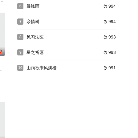
血战... 百年后，雷修远
，侦破连环性虐案和离奇裸尸案。未料，坠楼案又发，被击毙的“红手
工于台风夜残忍被害，嫌疑直指制药厂领导——许成梁、段志刚和杜斌，但因证据
暴锋雨
994
6

亲情树
994
7

见习法医
993
8

0
星之祈愿
993
9

山雨欲来风满楼
991
10

过层层危机，田烟终于获得了逄径
军萧景珩并肩修复破军、抗击北狄，同时在烽火中寻找母亲下落，解开自
2025。两代刑警双人双时空联手破获了一起尘封三十年的连环杀人悬案。本剧以“