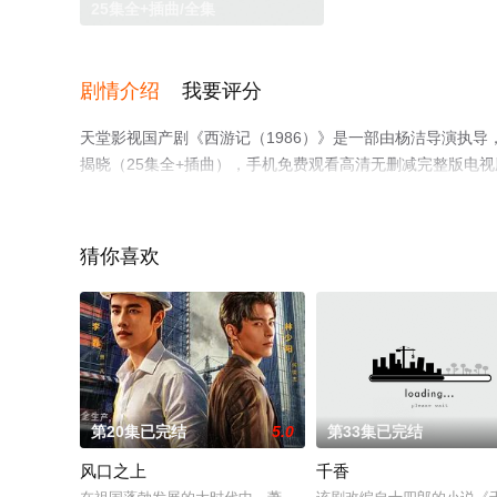
25集全+插曲/全集
剧情介绍
我要评分
天堂影视国产剧《西游记（1986）》是一部由杨洁导演执导
揭晓（25集全+插曲），手机免费观看高清无删减完整版电
网等平台了解。
猜你喜欢
第20集已完结
5.0
第33集已完结
风口之上
千香