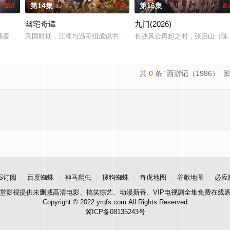
5.0
第14集
7.0
第16集
8.
幽宅奇谭
九门(2026)
血少帅许又安与昆曲名伶荣筱楠推向不死不休的对立绝境。而他们不知，对方
遇爱人程桉、恩师林晚媚的双重背叛。她从恨意中涅槃重生，借私生女桑落的身
民国时期，江淮与迅哥组成说书班子，偶遇“白天人住屋，晚上鬼占房”
长沙风云再起之时，张启山（陈伟
共
0
条 “西游记（1986）” 
S订阅
百度蜘蛛
神马爬虫
搜狗蜘蛛
奇虎地图
谷歌地图
必应
堂影视
提供未删减高清电影、搞笑综艺、动漫新番、VIP电视剧全集免费在线
Copyright © 2022 yrqfs.com All Rights Reserved
冀ICP备08135243号