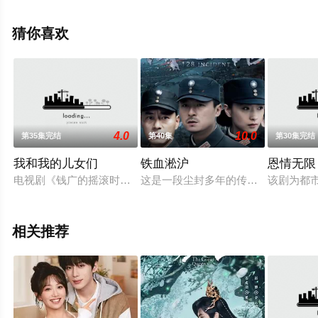
费观看高清无删减完整版电视剧全集就上天堂电影网，更
多相关信息可移步至豆瓣电视剧、电视猫或剧情网等平台
猜你喜欢
了解。
4.0
10.0
第35集完结
第40集
第30集完结
我和我的儿女们
铁血淞沪
恩情无限
电视剧《钱广的摇滚时代》聚焦新时代都市家庭关系的转型升级
这是一段尘封多年的传奇往事，发生
该剧为都
相关推荐