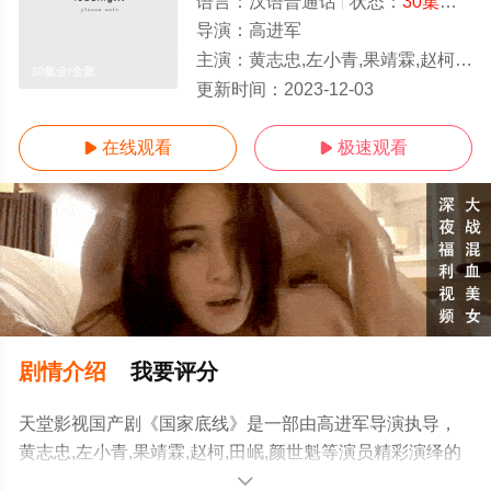
语言：
汉语普通话
状态：
30集全
- 
导演：
高进军
主演：
黄志忠,左小青,果靖霖,赵柯,田岷,颜世魁
30集全/全集
更新时间：
2023-12-03
在线观看
极速观看


剧情介绍
我要评分
天堂影视国产剧《国家底线》是一部由高进军导演执导，
黄志忠,左小青,果靖霖,赵柯,田岷,颜世魁等演员精彩演绎的
中国大陆电视剧，大结局剧情已揭晓（30集全），手机免
