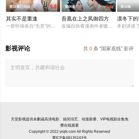
5.0
2.0
第16集已完结
第06集
第18集
其实不是重逢
吾凰在上之凤御四方
凛冬下的
一群怀揣各自“失意”的年轻人，在沿海小城南安相遇相知，他们
改编自快看漫画作者嗷小泽的独家连
本剧讲述
影视评论
共
0
条 “国家底线” 影评
天堂影视
提供未删减高清电影、搞笑综艺、动漫新番、VIP电视剧全集免
费在线观看
Copyright © 2022 yrqfs.com All Rights Reserved
冀ICP备08135243号