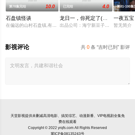
10.0
4.0
第78集完结
已完结
第81-100
石盘镇怪谈
龙日一，你死定了(短剧)
一夜五宝
在偏远的山村石盘镇,有着许多传说和怪谈。镇上的居民们每当夜幕降
出品公司：海宁新豆子影视传媒有限公
暂无简介
影视评论
共
0
条 “吉时已到” 影评
天堂影视
提供未删减高清电影、搞笑综艺、动漫新番、VIP电视剧全集免
费在线观看
Copyright © 2022 yrqfs.com All Rights Reserved
冀ICP备08135243号