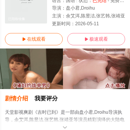
语言：
国语
状态：
已完结
- 免费在线观看
导演：
盘小君,Droihu
主演：
余艾洱,陈昱洁,张艺韩,张靖亚
已完结/全集
更新时间：
2026-05-11
在线观看
极速观看


剧情介绍
我要评分
天堂影视爽剧《吉时已到》是一部由盘小君,Droihu导演执
导，余艾洱,陈昱洁,张艺韩,张靖亚等演员精彩演绎的大陆电
视剧，大结局剧情已揭晓（已完结），手机免费观看高清
