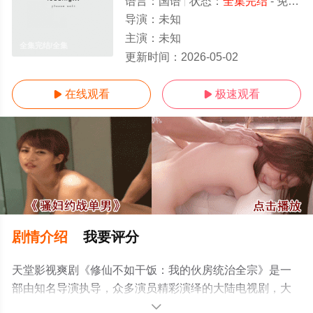
语言：
国语
状态：
全集完结
- 免费在线观看
导演：
未知
主演：
未知
全集完结/全集
更新时间：
2026-05-02
在线观看
极速观看


剧情介绍
我要评分
天堂影视爽剧《修仙不如干饭：我的伙房统治全宗》是一
部由知名导演执导，众多演员精彩演绎的大陆电视剧，大
结局剧情已揭晓（全集完结），手机免费观看高清无删减
