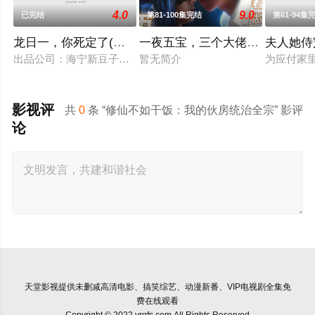
4.0
9.0
已完结
第81-100集完结
第61-94集
龙日一，你死定了(短剧)
一夜五宝，三个大佬抢着当爹地
夫人她侍
出品公司：海宁新豆子影视传媒有限公司、北京九和龙胜文化传媒
暂无简介
为应付家
影视评
共
0
条 “修仙不如干饭：我的伙房统治全宗” 影评
论
天堂影视
提供未删减高清电影、搞笑综艺、动漫新番、VIP电视剧全集免
费在线观看
Copyright © 2022 yrqfs.com All Rights Reserved