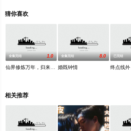
完整版电视剧全集就上天堂电影网，更多相关信息可移步
至豆瓣电视剧、电视猫或剧情网等平台了解。
猜你喜欢
1.0
8.0
全集完结
全集完结
已完结
仙界修炼万年，归来的我举世无敌
婚既钟情
终点线外
相关推荐