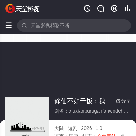






修仙不如干饭：我的伙房统治全宗(全集)
分享

别名：xiuxianburuganfanwodehuofangtongzhiquanzong
大陆
短剧
2026
1.0