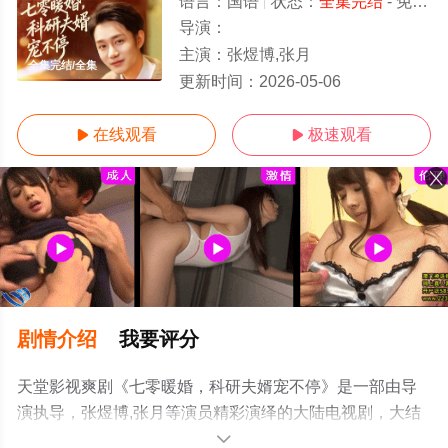
语言：
国语
状态：
全集完结
- 免费在线观看
导演：
主演：
张煜博,张月
全集完结/全集
更新时间：
2026-05-06
在线观看
极速观看


剧情介绍
我要评分
天堂影视爽剧《七零暖婚，科研夫婿宠不停》是一部由导
演执导，张煜博,张月等演员精彩演绎的大陆电视剧，大结
局剧情已揭晓（全集完结），手机免费观看高清无删减完
