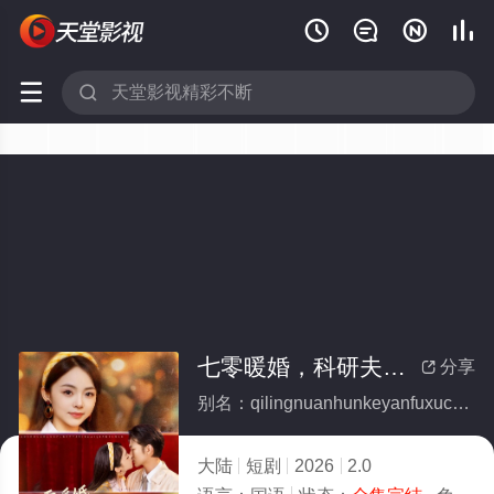






七零暖婚，科研夫婿宠不停(全集)
分享

别名：qilingnuanhunkeyanfuxuchongbuting
大陆
短剧
2026
2.0