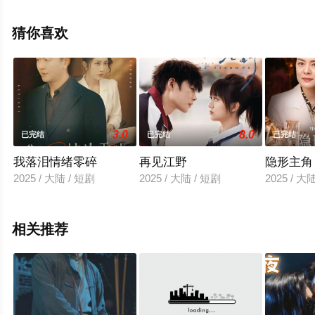
整版电视剧全集就上天堂电影网，更多相关信息可移步至
豆瓣电视剧、电视猫或剧情网等平台了解。
猜你喜欢
3.0
8.0
已完结
已完结
已完结
我落泪情绪零碎
再见江野
隐形主角
2025 / 大陆 / 短剧
2025 / 大陆 / 短剧
2025 / 大
相关推荐