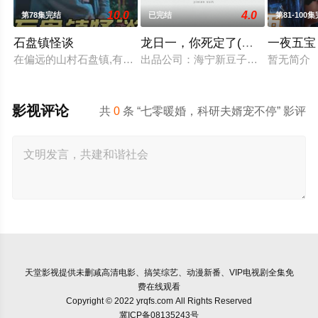
10.0
4.0
第78集完结
已完结
第81-100
石盘镇怪谈
龙日一，你死定了(短剧)
一夜五宝
在偏远的山村石盘镇,有着许多传说和怪谈。镇上的居民们每当夜幕降
出品公司：海宁新豆子影视传媒有限公
暂无简介
影视评论
共
0
条 “七零暖婚，科研夫婿宠不停” 影评
天堂影视
提供未删减高清电影、搞笑综艺、动漫新番、VIP电视剧全集免
费在线观看
Copyright © 2022 yrqfs.com All Rights Reserved
冀ICP备08135243号