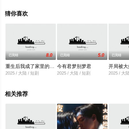
电视剧全集就上天堂电影网，更多相关信息可移步至豆瓣
电视剧、电视猫或剧情网等平台了解。
猜你喜欢
8.0
5.0
已完结
已完结
已完结
重生后我成了家里的定海神针
今有君梦别梦君
开局被大
2025 / 大陆 / 短剧
2025 / 大陆 / 短剧
2025 / 大
相关推荐