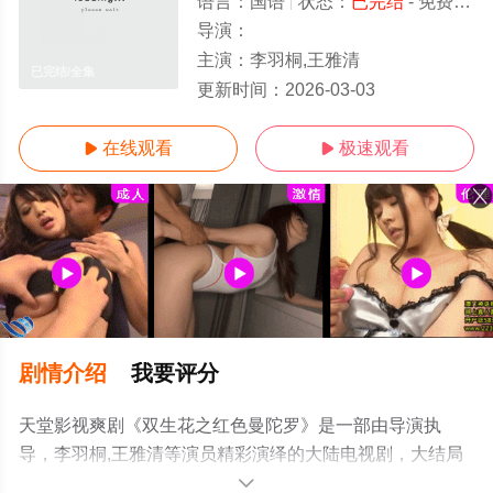
语言：
国语
状态：
已完结
- 免费在线观看
导演：
主演：
李羽桐,王雅清
已完结/全集
更新时间：
2026-03-03
在线观看
极速观看


剧情介绍
我要评分
天堂影视爽剧《双生花之红色曼陀罗》是一部由导演执
导，李羽桐,王雅清等演员精彩演绎的大陆电视剧，大结局
剧情已揭晓（已完结），手机免费观看高清无删减完整版
