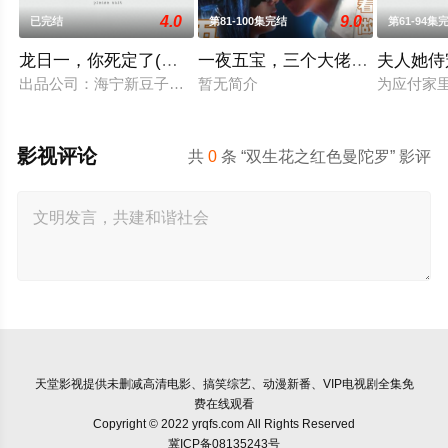
4.0
9.0
已完结
第81-100集完结
第61-94集
龙日一，你死定了(短剧)
一夜五宝，三个大佬抢着当爹地
夫人她侍
出品公司：海宁新豆子影视传媒有限公司、北京九和龙胜文化传媒
暂无简介
为应付家
影视评论
共
0
条 “双生花之红色曼陀罗” 影评
天堂影视
提供未删减高清电影、搞笑综艺、动漫新番、VIP电视剧全集免
费在线观看
Copyright © 2022 yrqfs.com All Rights Reserved
冀ICP备08135243号