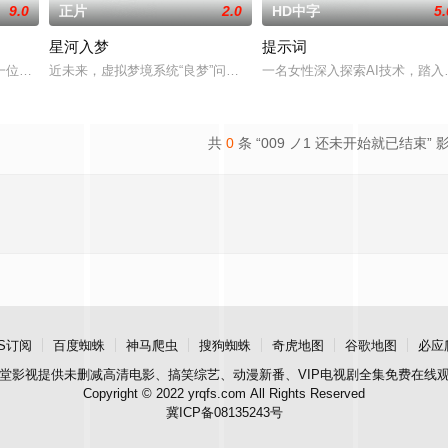
9.0
正片
2.0
HD中字
5.
星河入梦
提示词
到一位与亡妻样貌相同的仿生人，在人工智能开发的斗争中，一个神秘组织试图
近未来，虚拟梦境系统“良梦”问世，人们可以在自己定制的梦境中随时“
一名女性深入探索AI技术，踏
共
0
条 “009 ノ1 还未开始就已结束” 
S订阅
百度蜘蛛
神马爬虫
搜狗蜘蛛
奇虎地图
谷歌地图
必应
堂影视
提供未删减高清电影、搞笑综艺、动漫新番、VIP电视剧全集免费在线
Copyright © 2022 yrqfs.com All Rights Reserved
冀ICP备08135243号