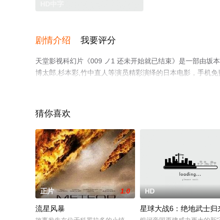
HD中字
剧情介绍
我要评分
天堂影视科幻片《009 ノ1 还未开始就已结束》是一部由坂
博太郎,杉本彩,竹中直人等演员精彩演绎的日本电影，手机
豆瓣电影、电视猫或剧情网等平台了解。
猜你喜欢
正片
1.0
HD
流星风暴
星球大战6：绝地武士归