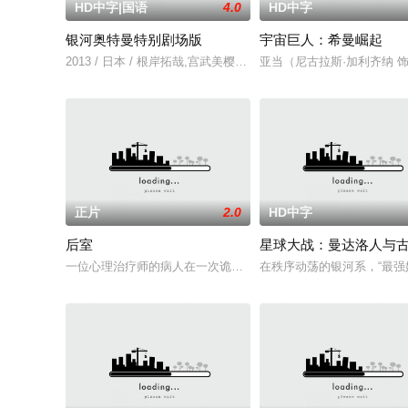
HD中字|国语
4.0
HD中字
银河奥特曼特别剧场版
宇宙巨人：希曼崛起
2013 / 日本 / 根岸拓哉,宫武美樱,大野瑞生,云母,草川拓弥,木
亚当（尼古拉斯·加利齐纳
正片
2.0
HD中字
后室
星球大战：曼达洛人与
一位心理治疗师的病人在一次诡异的事故中“切入”（No-clip
在秩序动荡的银河系，“最强