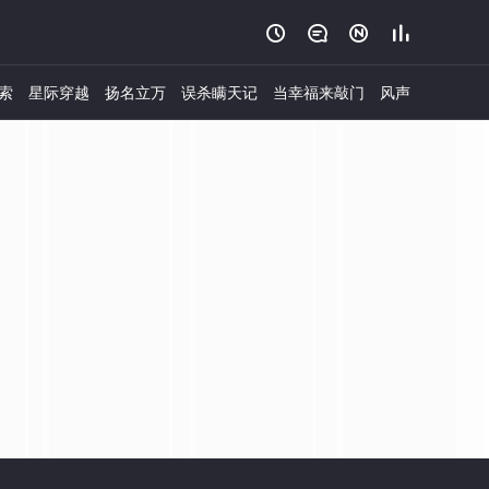




索
星际穿越
扬名立万
误杀瞒天记
当幸福来敲门
风声