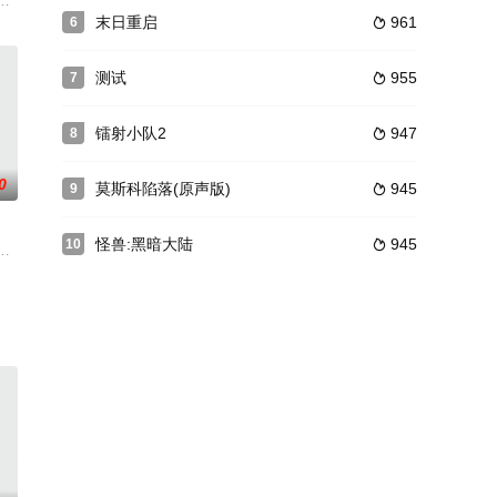
派机器人R2
兽王飞廉为故事主人公，讲述少年飞廉历重重阻碍，终于以真诚的赤子之心感
末日重启
961
6

测试
955
7

镭射小队2
947
8

0
莫斯科陷落(原声版)
945
9

怪兽:黑暗大陆
945
10

醒。为了天下苍生，仙界弟子慕
魂封印。少年尤喜为防无相卷土重来，找齐六大圣解印与无相一同封印的
富翁(多诺万饰)的大脑保存在水箱里。多诺万成功地把他强大的意志强加给这