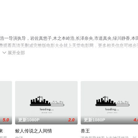
本浩一导演执导，岩佐真悠子,木之本岭浩,长泽奈央,市道真央,绿川静香,本
免费观看高清无删减完整版电影大全就上天堂电影网，更多相关信息可移步
展开全部

5.0
更新1080P
2.0
更新1080P
4.
来
鲛人传说之人间情
兽王