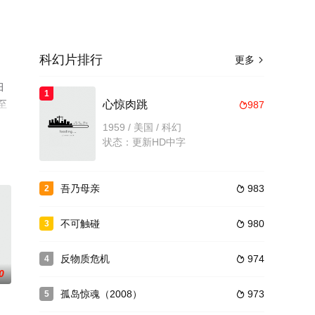
科幻片排行
更多

田
1
至
心惊肉跳
987

1959 / 美国 / 科幻
状态：更新HD中字
吾乃母亲
983
2

不可触碰
980
3

反物质危机
974
4

0
孤岛惊魂（2008）
973
5
