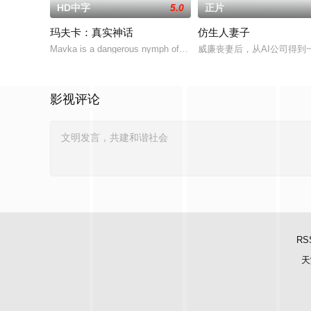
HD中字
5.0
正片
玛夫卡：真实神话
仿生人妻子
Mavka is a dangerous nymph of the forest lake that lure people
威廉丧妻后，从AI公司得
影视评论
RS
天