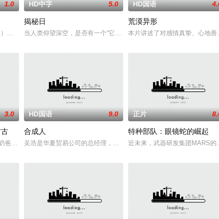
1.0
HD中字
5.0
HD国语
4.
揭秘日
荒漠异形
野花,津川雅彦,宇野祥平,石丸博也,桥本达也,关智一,杉田智和
 饰）在神秘圣剑的召唤下，尘封十五年的异世界王子身份觉醒，平凡人生被彻底
当人类仰望深空，是否有一个“它”也正在对望？一场关于外星文明的全
本片讲述了对感情真挚、心地善
3.0
HD国语
9.0
正片
8.
古古
合成人
特种部队：眼镜蛇的崛起
）到了一个超越现实的奇异维度。为了带回病人，这位治疗师不得不亲
奶爸”丁·贾伦与“银河系萌娃”古古这对非血缘父子并肩登场。冷峻坚毅的赏金猎
吴浩是华夏贸易公司的总经理，因为患上了脑瘤最终不幸去世，医学
近未来，武器研发集团MARS的创始人