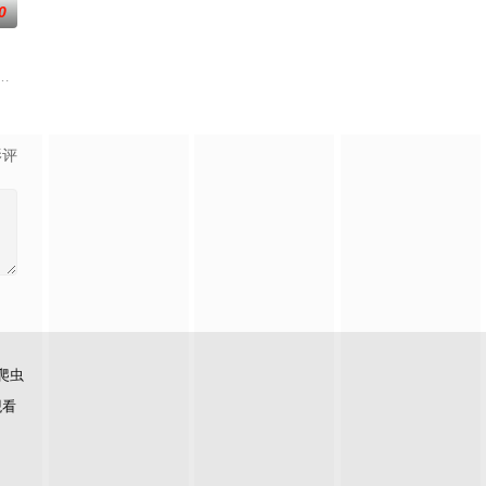
0
通过破坏仿生人的程序来让仿生人
圆梦”，轻松“躺赢”。然而，一场由“梦”引发的危机悄然而至
入了一个充满感官诱惑的虚拟领域。她在虚拟世界中释放欲望与幻想，与AI生成
影评
爬虫
观看