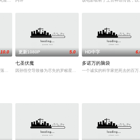
Wilson 饰）和杰克（Peter LaCr
”，试图彻底消灭抵抗力量。卢克•天行者（马克•哈米尔 Mark Hamill 饰）
内详
该电影取材于上古神话传说，以
10.0
更新1080P
5.0
HD中字
6.
七圣伏魔
多诺万的脑袋
泽”落败，其身毁但元神未灭，千年过去，封印在青鸾镜碎片中的妖王元神即将觉
因孙悟空导致修为尽失的罗睺星君自称无相作恶人间，被七大圣用元
一个诚实的科学家把死去的百万