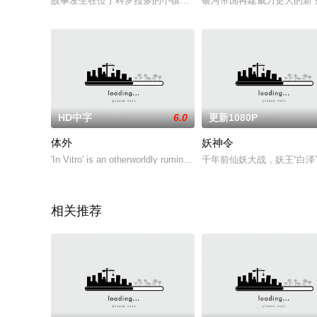
故事发生在位于科罗拉多的小镇之上，安娜（希瑞·J.威尔森 Sheree J. 
银河帝国再建威力更大的新“死星
HD中字
6.0
更新1080P
体外
妖神令
'In Vitro' is an otherworldly rumination on memory, hi
千年前仙妖大战，妖王“白
相关推荐