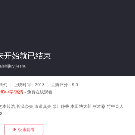
 还未开始就已结束
hijiuyijieshu
科幻
上映时间：
2013
豆瓣评分：
9.0
HD中字/高清
- 免费在线观看
之本岭浩,长泽奈央,市道真央,绿川静香,本田博太郎,杉本彩,竹中直人
18
极速观看
