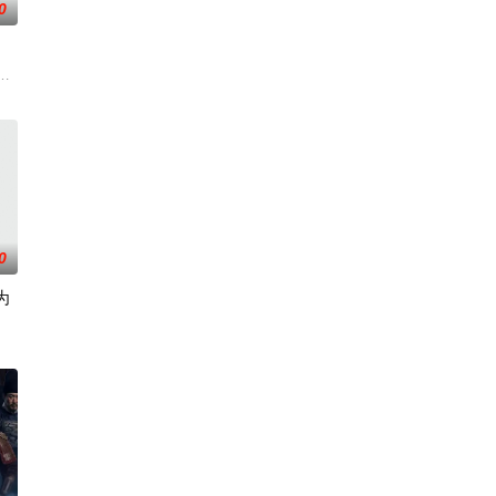
0
出品人：林涛、张志远、马朝思
婚，不料男人竟是我一夜情对象！ 这什么缘分啊，刚吃干抹净转头就跟他领证
0
为
直到某天，一个迟到了三千年的“最强收徒系统”终于激活，还让他收下被全宗