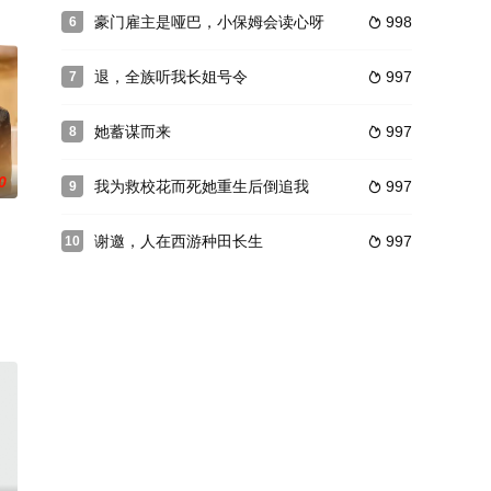
豪门雇主是哑巴，小保姆会读心呀
998
6

退，全族听我长姐号令
997
7

她蓄谋而来
997
8

0
我为救校花而死她重生后倒追我
997
9

谢邀，人在西游种田长生
997
10
