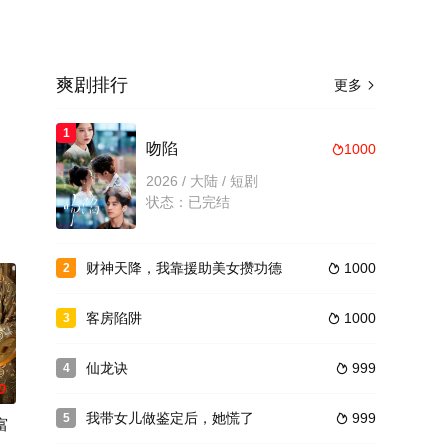
爽剧排行
更多

1
。
吻陷
1000

2026 / 大陆 / 短剧
状态：已完结
财神天降，我靠援助美女攒功德
1000
2

客房陷阱
1000
3

仙龙诀
999
4

0
我带女儿做鉴定后，她慌了
999
5

富