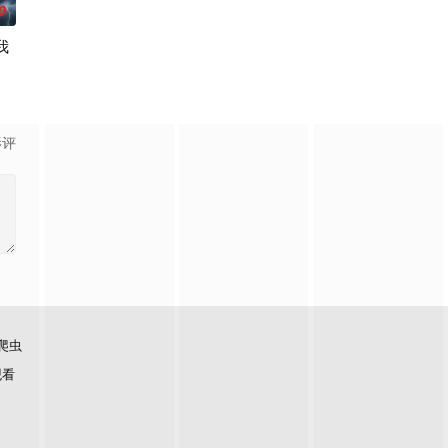
0
我
影评
爬虫
观看