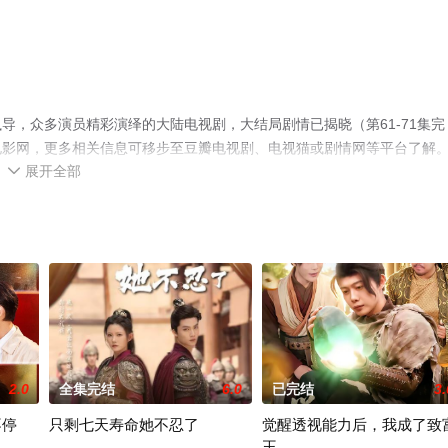
导，众多演员精彩演绎的大陆电视剧，大结局剧情已揭晓（第61-71集完
电影网，更多相关信息可移步至豆瓣电视剧、电视猫或剧情网等平台了解
展开全部

2.0
全集完结
6.0
已完结
3.
不停
只剩七天寿命她不忍了
觉醒透视能力后，我成了致
王