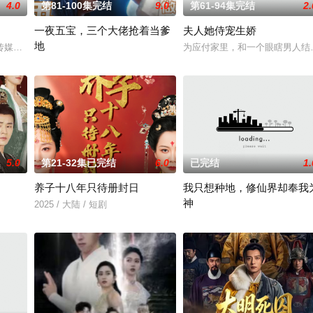
4.0
第81-100集完结
9.0
第61-94集完结
2.
一夜五宝，三个大佬抢着当爹
夫人她侍宠生娇
地
临时,便...
媒有限公司、北京九和龙胜文化传媒有限公司开机时间：2026年3月底联含
为应付家里，和一个眼瞎男人结
暂无简介
5.0
第21-32集已完结
6.0
已完结
1.
养子十八年只待册封日
我只想种地，修仙界却奉我
神
2025 / 大陆 / 短剧
张毅隐居山间本只想安静度日，