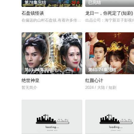
第78集完结
10.0
已完结
石盘镇怪谈
龙日一，你死定了(短剧)
在偏远的山村石盘镇,有着许多传说和怪谈。镇上的居民们每当夜幕降
出品公司：海宁新豆子影视传
第61-86集完结
8.0
第61-74集完结
绝世神皇
红颜心计
暂无简介
2024 / 大陆 / 短剧