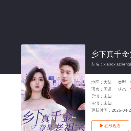
乡下真千金
别名：xiangxiazhenqian
地区：
大陆
类型：
语言：
国语
状态：
导演：
未知
主演：
未知
更新时间：
2026-04-
在线观看
