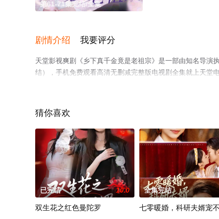
第61-71集完结/全集
剧情介绍
我要评分
天堂影视爽剧《乡下真千金竟是老祖宗》是一部由知名导演执
结），手机免费观看高清无删减完整版电视剧全集就上天堂
猜你喜欢
已完结
10.0
全集完结
双生花之红色曼陀罗
七零暖婚，科研夫婿宠