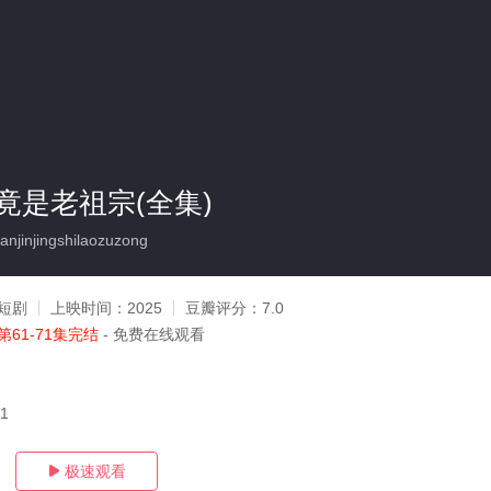
竟是老祖宗(全集)
jinjingshilaozuzong
短剧
上映时间：
2025
豆瓣评分：
7.0
第61-71集完结
- 免费在线观看
21
极速观看
