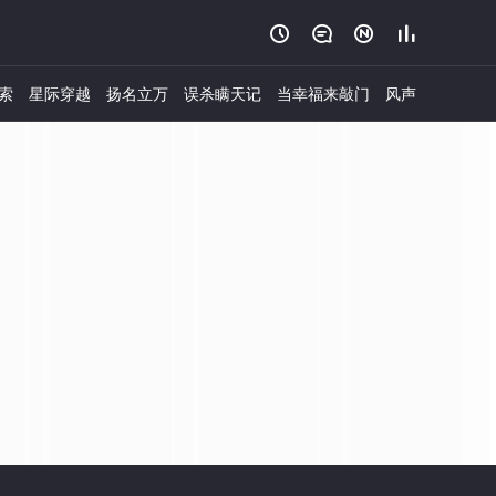




索
星际穿越
扬名立万
误杀瞒天记
当幸福来敲门
风声