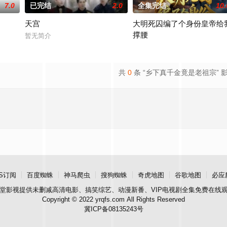
7.0
已完结
2.0
全集完结
10.
天宫
大明死囚编了个身份皇帝给
撑腰
暂无简介
2026 / 大陆 / 短剧
共
0
条 “乡下真千金竟是老祖宗” 
S订阅
百度蜘蛛
神马爬虫
搜狗蜘蛛
奇虎地图
谷歌地图
必应
堂影视
提供未删减高清电影、搞笑综艺、动漫新番、VIP电视剧全集免费在线
Copyright © 2022 yrqfs.com All Rights Reserved
冀ICP备08135243号