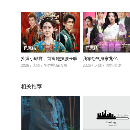
已完结
9.0
已完结
捡漏小郎君，首富她扶腰长叹
我靠怨气身家兆亿
2026 / 大陆 / 吴竹熙,陈芳彤
2026 / 大陆 / 周野,孟浩
相关推荐