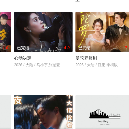
2026 / 大陆 / 王镱深,项东升
1.0
已完结
4.0
已完结
7.
心动决定
曼陀罗短剧
2026 / 大陆 / 马小宇,张楚萱
2026 / 大陆 / 沉思,李柯以