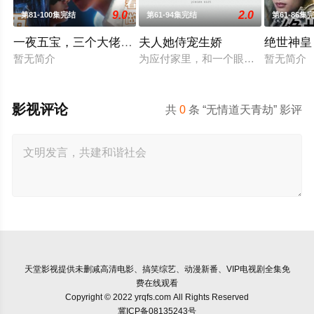
9.0
2.0
第81-100集完结
第61-94集完结
第61-86集
一夜五宝，三个大佬抢着当爹地
夫人她侍宠生娇
绝世神皇
暂无简介
为应付家里，和一个眼瞎男人结婚，
暂无简介
影视评论
共
0
条 “无情道天青劫” 影评
天堂影视
提供未删减高清电影、搞笑综艺、动漫新番、VIP电视剧全集免
费在线观看
Copyright © 2022 yrqfs.com All Rights Reserved
冀ICP备08135243号