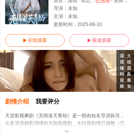
语言：
国语
状态：
已完结
- 免费在线观看
导演：
未知
主演：
未知
已完结/全集
更新时间：
2025-06-10
在线观看
极速观看


剧情介绍
我要评分
天堂影视爽剧《无情道天青劫》是一部由知名导演执导，
众多演员精彩演绎的大陆电视剧，大结局剧情已揭晓（已
完结），手机免费观看高清无删减完整版电视剧全集就上
