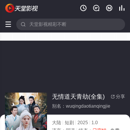






无情道天青劫(全集)
分享

别名：wuqingdaotianqingjie
大陆
短剧
2025
1.0