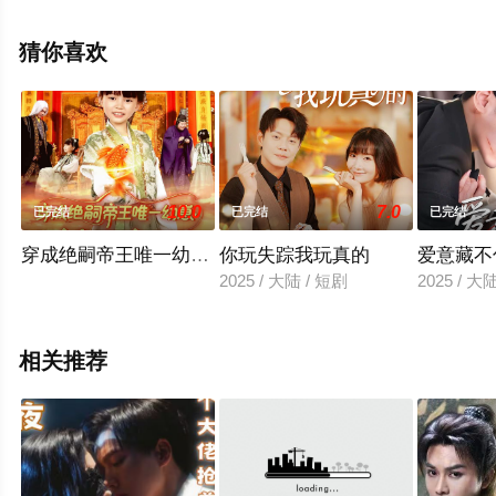
天堂电影网，更多相关信息可移步至豆瓣电视剧、电视猫
或剧情网等平台了解。
猜你喜欢
10.0
7.0
已完结
已完结
已完结
穿成绝嗣帝王唯一幼崽被团宠了
你玩失踪我玩真的
爱意藏不
2025 / 大陆 / 短剧
2025 / 大
相关推荐