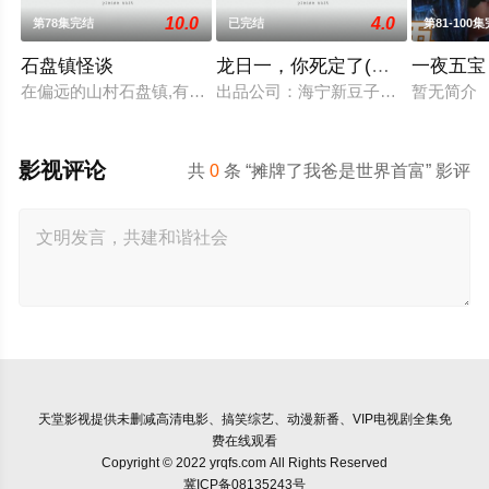
10.0
4.0
第78集完结
已完结
第81-100
石盘镇怪谈
龙日一，你死定了(短剧)
一夜五宝
在偏远的山村石盘镇,有着许多传说和怪谈。镇上的居民们每当夜幕降
出品公司：海宁新豆子影视传媒有限公
暂无简介
影视评论
共
0
条 “摊牌了我爸是世界首富” 影评
天堂影视
提供未删减高清电影、搞笑综艺、动漫新番、VIP电视剧全集免
费在线观看
Copyright © 2022 yrqfs.com All Rights Reserved
冀ICP备08135243号