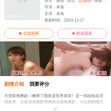
语言：
国语
状态：
已完结
- 免费在线观看
导演：
未知
主演：
未知
已完结/全集
更新时间：
2024-12-27
在线观看
极速观看


剧情介绍
我要评分
天堂影视爽剧《摊牌了我爸是世界首富》是一部由知名导
演执导，众多演员精彩演绎的大陆电视剧，大结局剧情已
揭晓（已完结），手机免费观看高清无删减完整版电视剧
