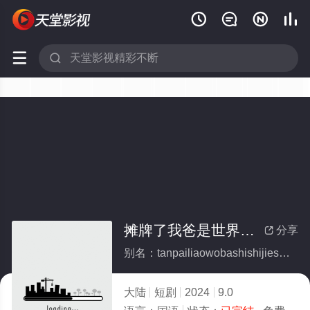






摊牌了我爸是世界首富(全集)
分享

别名：tanpailiaowobashishijieshoufu
大陆
短剧
2024
9.0